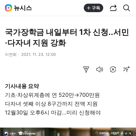
공유하기
통합검색
뉴시스
구독
국가장학금 내일부터 1차 신청..서민
·다자녀 지원 강화
이연희
2021. 11. 23. 12:00
요약보기
음성으로 듣기
번역 설정
글씨크기 조절하기
기사내용 요약
기초·차상위계층에 연 520만→700만원
다자녀 셋째 이상 8구간까지 전액 지원
12월30일 오후6시 마감…미리 신청해야
이미지 크게 보기