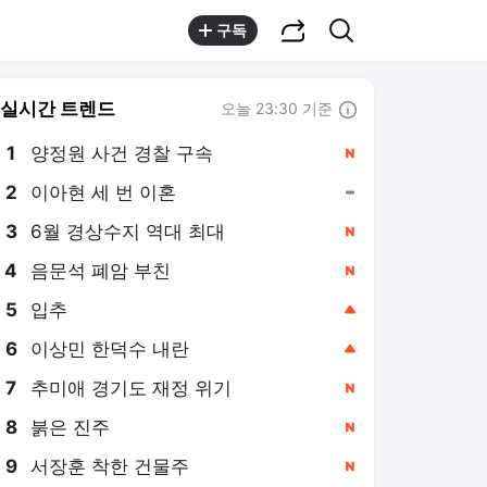
공유하기
검색
구독
실시간 트렌드
오늘 23:30 기준
툴팁보기
1
양정원 사건 경찰 구속
,신규
2
이아현 세 번 이혼
,유지
3
6월 경상수지 역대 최대
,신규
4
음문석 폐암 부친
,신규
5
입추
,상승
6
이상민 한덕수 내란
,상승
7
추미애 경기도 재정 위기
,신규
8
붉은 진주
,신규
9
서장훈 착한 건물주
,신규