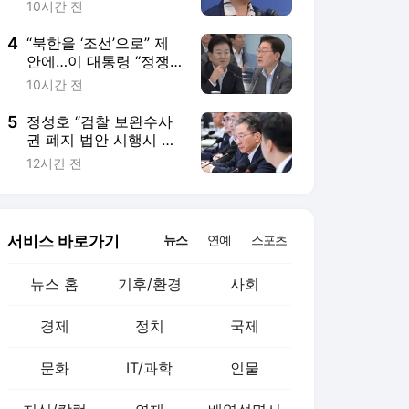
비난
10시간 전
4
“북한을 ‘조선’으로” 제
안에…이 대통령 “정쟁
될 수 있어”
10시간 전
5
정성호 “검찰 보완수사
권 폐지 법안 시행시 고
소인·피해자 없는 인지
12시간 전
사건은 사실상 경찰 종
결”
서비스 바로가기
뉴스
연예
스포츠
뉴스 홈
기후/환경
사회
경제
정치
국제
문화
IT/과학
인물