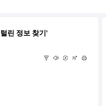
'털린 정보 찾기'
요약보기
음성으로 듣기
번역 설정
글씨크기 조절하기
인쇄하기