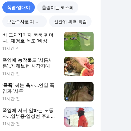
폭염·열대야
출렁이는 코스피
보완수사권 폐지 진통
선관위 의혹 특검
비 그치자마자 푹푹 찌더
니…대청호 녹조 ‘비상’
11시간 전
폭염에 농작물도 ‘시름시
름’…재해보험 사각지대
11시간 전
‘푹푹’ 찌는 축사…연일 폭
염과 ‘사투’
11시간 전
폭염에 서서 일하는 노동
자…열부종·열경련 주의해
야
11시간 전