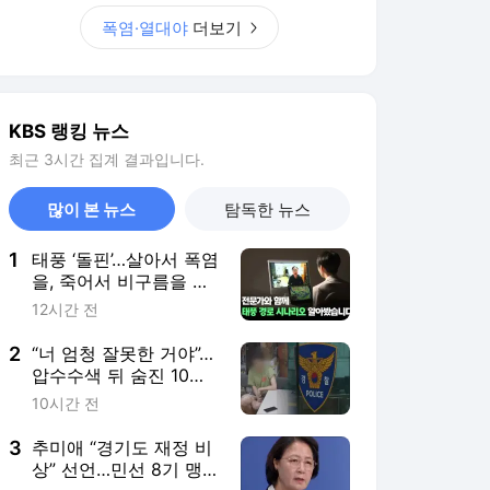
폭염·열대야
더보기
KBS 랭킹 뉴스
최근 3시간 집계 결과입니다.
많이 본 뉴스
탐독한 뉴스
1
태풍 ‘돌핀’…살아서 폭염
을, 죽어서 비구름을 남
긴다
12시간 전
2
“너 엄청 잘못한 거야”…
압수수색 뒤 숨진 10대,
유족 국가배상 소송
10시간 전
3
추미애 “경기도 재정 비
상” 선언…민선 8기 맹