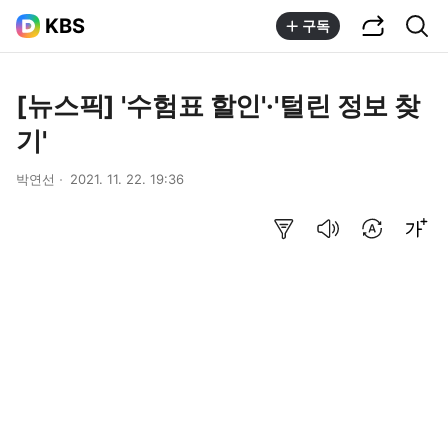
공유하기
통합검색
KBS
구독
[뉴스픽] '수험표 할인'·'털린 정보 찾
기'
박연선
2021. 11. 22. 19:36
요약보기
음성으로 듣기
번역 설정
글씨크기 조절하기