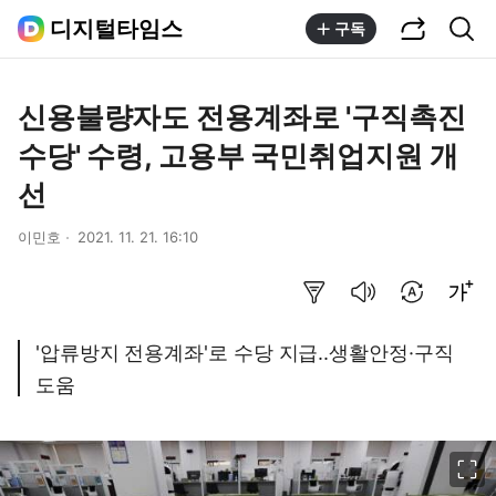
공유하기
통합검색
디지털타임스
구독
신용불량자도 전용계좌로 '구직촉진
수당' 수령, 고용부 국민취업지원 개
선
이민호
2021. 11. 21. 16:10
요약보기
음성으로 듣기
번역 설정
글씨크기 조절하기
'압류방지 전용계좌'로 수당 지급..생활안정·구직
도움
이미지 크게 보기