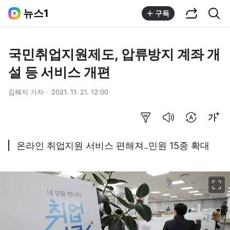
공유하기
통합검색
뉴스1
구독
국민취업지원제도, 압류방지 계좌 개
설 등 서비스 개편
김혜지 기자
2021. 11. 21. 12:00
요약보기
음성으로 듣기
번역 설정
글씨크기 조절하기
온라인 취업지원 서비스 편해져..민원 15종 확대
이미지 크게 보기