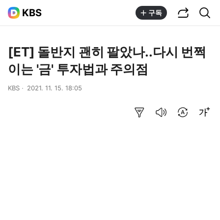
공유하기
통합검색
KBS
구독
[ET] 돌반지 괜히 팔았나..다시 번쩍
이는 '금' 투자법과 주의점
KBS
2021. 11. 15. 18:05
요약보기
음성으로 듣기
번역 설정
글씨크기 조절하기