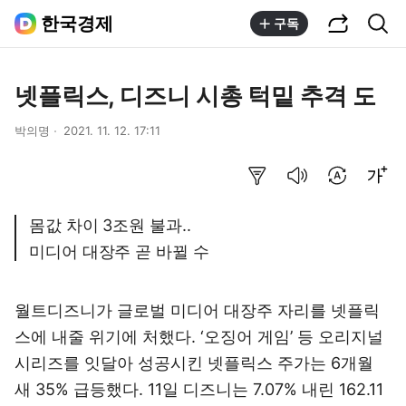
공유하기
통합검색
한국경제
구독
넷플릭스, 디즈니 시총 턱밑 추격 도
박의명
2021. 11. 12. 17:11
요약보기
음성으로 듣기
번역 설정
글씨크기 조절하기
몸값 차이 3조원 불과..
미디어 대장주 곧 바뀔 수
월트디즈니가 글로벌 미디어 대장주 자리를 넷플릭
스에 내줄 위기에 처했다. ‘오징어 게임’ 등 오리지널
시리즈를 잇달아 성공시킨 넷플릭스 주가는 6개월
새 35% 급등했다. 11일 디즈니는 7.07% 내린 162.11