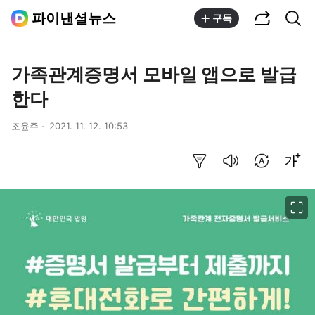
공유하기
통합검색
파이낸셜뉴스
구독
가족관계증명서 모바일 앱으로 발급
한다
조윤주
2021. 11. 12. 10:53
요약보기
음성으로 듣기
번역 설정
글씨크기 조절하기
이미지 크게 보기