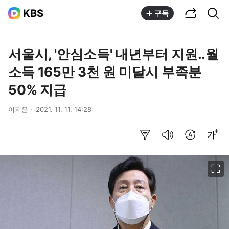
공유하기
통합검색
KBS
구독
서울시, '안심소득' 내년부터 지원..월
소득 165만 3천 원 미달시 부족분
50% 지급
이지윤
2021. 11. 11. 14:28
요약보기
음성으로 듣기
번역 설정
글씨크기 조절하기
이미지 크게 보기