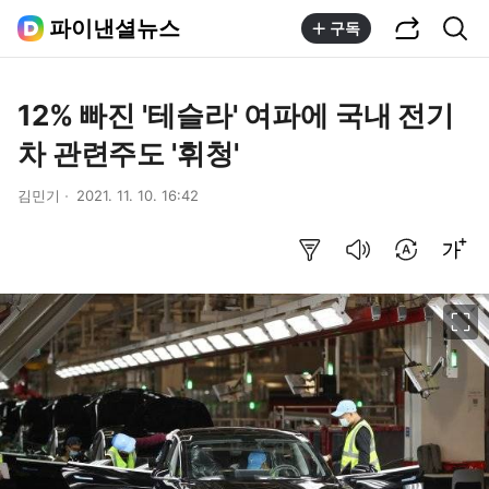
공유하기
통합검색
파이낸셜뉴스
구독
12% 빠진 '테슬라' 여파에 국내 전기
차 관련주도 '휘청'
김민기
2021. 11. 10. 16:42
요약보기
음성으로 듣기
번역 설정
글씨크기 조절하기
이미지 크게 보기