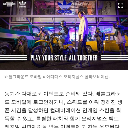
이미지 크게 보기
배틀그라운드 모바일 x 아디다스 오리지널스 콜라보레이션.
동기간 다채로운 이벤트도 준비돼 있다. 배틀그라운
드 모바일에 로그인하거나, 스쿼드를 이뤄 정해진 생
존 시간을 달성하면 컬래버레이션 인게임 스킨을 획
득할 수 있고, 특별한 패치와 함께 오리지널스 빅트
레포일 셔파재킷을 받는 이벤트에도 자동 응모된다.