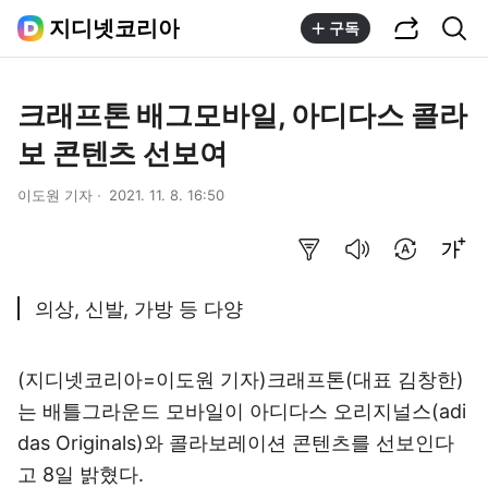
공유하기
통합검색
지디넷코리아
구독
크래프톤 배그모바일, 아디다스 콜라
보 콘텐츠 선보여
이도원 기자
2021. 11. 8. 16:50
요약보기
음성으로 듣기
번역 설정
글씨크기 조절하기
의상, 신발, 가방 등 다양
(지디넷코리아=이도원 기자)크래프톤(대표 김창한)
는 배틀그라운드 모바일이 아디다스 오리지널스(adi
das Originals)와 콜라보레이션 콘텐츠를 선보인다
고 8일 밝혔다.