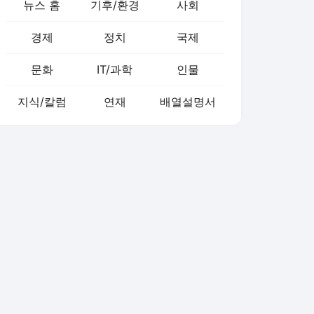
뉴스 홈
기후/환경
사회
경제
정치
국제
문화
IT/과학
인물
지식/칼럼
연재
배열설명서