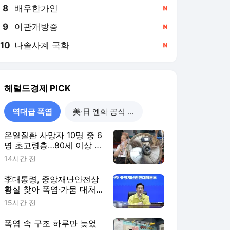
8
배우한가인
,신규
9
이관개방증
,신규
10
나솔사계 국화
,신규
헤럴드경제
PICK
역대급 폭염
美·日 엔화 공식 개입
온열질환 사망자 10명 중 6
명 초고령층…80세 이상 집
중 보호 추진
14시간 전
李대통령, 중앙재난안전상
황실 찾아 폭염·가뭄 대처
점검
15시간 전
폭염 속 구조 하루만 늦었