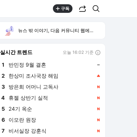
공유하기
검색
구독
뉴스 밖 이야기, 다음 커뮤니티 웹에서 보기
실시간 트렌드
오늘 16:02 기준
툴팁보기
1
반민정 9월 결혼
,유지
2
한상미 조사국장 해임
,상승
3
방은희 어머니 고독사
,신규
4
휴젤 상반기 실적
,신규
5
24기 옥순
,신규
6
이모란 원장
,신규
7
비서실장 강훈식
,신규