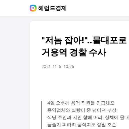
헤럴드경제
"저놈 잡아!"..물대포
거용역 경찰 수사
2021. 11. 5. 10:25
4일 오후께 용역 직원들 긴급체포
용역업체와 실랑이 중 넘어져 부상
식당 주인과 지인 향해 머리, 상체에 물
물줄기 피하려 움직여도 정밀 조준