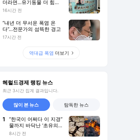
더라면…유기동물 더 힘겨
운 여름나기
16시간 전
“내년 더 무서운 폭염 온
다”…전문가의 섬뜩한 경고
17시간 전
역대급 폭염
더보기
헤럴드경제 랭킹 뉴스
최근 3시간 집계 결과입니다.
많이 본 뉴스
탐독한 뉴스
1
“한국이 어쩌다 이 지경”
물까지 바닥난 ‘초유의
사태’…최악의 여름, 이
8시간 전
제 시작이다 [지구, 뭐