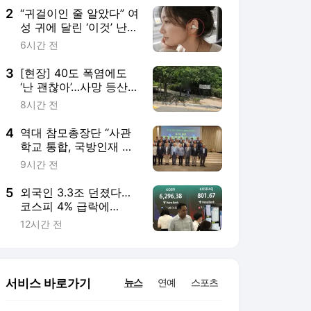
래?]
2
“귀걸이인 줄 알았다” 여
성 귀에 달린 ‘이것’ 난
리…삼성 ‘초유의 기기’
6시간 전
드디어 나온다
3
[현장] 40도 폭염에도
‘난 괜찮아’…사망 등산객
속출에도 끊이지 않는
8시간 전
산행 [세상&]
4
역대 참모총장단 “사관
학교 통합, 국방인재 양
성체계 흔드는 처사”
9시간 전
5
외국인 3.3조 던졌다…
코스피 4% 급락에
6200대로 후퇴 [투자
12시간 전
360]
서비스 바로가기
뉴스
연예
스포츠