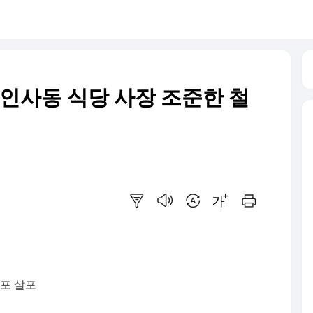
로 인사동 식당 사장 조준한 철
요약보기
음성으로 듣기
번역 설정
글씨크기 조절하기
인쇄하기
대포 살포