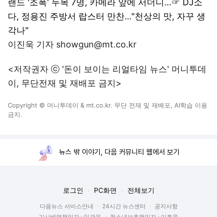
랜드 '조폭' 두목 7명, 카메라 앞에 서더니…
☞
DJ소
다, 정용진 주방서 랍스터 만찬…"천상의 맛, 자꾸 생
각나"
이진욱 기자 showgun@mt.co.kr
<저작권자 ⓒ '돈이 보이는 리얼타임 뉴스' 머니투데
이, 무단전재 및 재배포 금지>
Copyright © 머니투데이 & mt.co.kr. 무단 전재 및 재배포, AI학습 이용
금지.
뉴스 밖 이야기, 다음 커뮤니티 웹에서 보기
로그인
PC화면
전체보기
다음뉴스 서비스안내
24시간 뉴스센터
공지사항
기사배열책임자 : 임광욱
청소년보호책임자 : 이호원