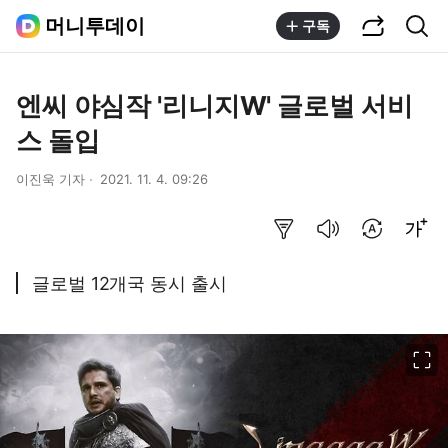
공유하기
통합검색
머니투데이
구독
엔씨 야심작 '리니지W' 글로벌 서비
스 돌입
이진욱 기자
2021. 11. 4. 09:26
요약보기
음성으로 듣기
번역 설정
글씨크기 조절하기
글로벌 12개국 동시 출시
이미지 크게 보기