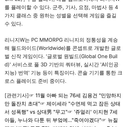
를 플레이할 수 있다. 군주, 기사, 요정, 마법사 등 4
가지 클래스 중 원하는 성별을 선택해 게임을 즐길
수 있다.
리니지W는 PC MMORPG 리니지의 정통성을 계승
해 월드와이드(Worldwide)를 콘셉트로 개발한 글로
벌 신작 게임이다. '글로벌 원빌드(Global One Buil
d)' 서비스로 풀 3D 기반의 쿼터뷰, 실시간 'AI(인공
지능) 번역' 기능 등이 특징이다. 콘솔 기기를 통한 크
로스 플레이도 준비 중이다.
[관련기사]☞
11월 아빠 되는 76세 김용건 "민망하지
만 돌잔치 초대"
☞
제이세라 "수면제 먹고 잠든 상태
서 성폭행" vs 상대男 "무고"
☞
'쥬얼리' 이지현 7세
아들, 누나와 다툰 뒤 부엌에…"죽여야겠다"
☞
뉴질