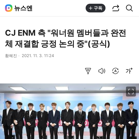
공유하기
통합검색
뉴스엔
구독
CJ ENM 측 "워너원 멤버들과 완전
체 재결합 긍정 논의 중"(공식)
황혜진
2021. 11. 3. 11:24
요약보기
음성으로 듣기
번역 설정
글씨크기 조절하기
이미지 크게 보기