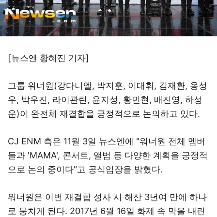
[뉴스엔 황혜진 기자]
그룹 워너원(강다니엘, 박지훈, 이대휘, 김재환, 옹성
우, 박우진, 라이관린, 윤지성, 황민현, 배진영, 하성
운)이 완전체 재결합을 긍정적으로 논의하고 있다.
CJ ENM 측은 11월 3일 뉴스엔에 "워너원 전체 멤버
들과 'MAMA', 콘서트, 앨범 등 다양한 계획을 긍정적
으로 논의 중이다"고 공식입장을 밝혔다.
워너원은 이번 재결합 성사 시 해산 3년여 만에 하나
로 뭉치게 된다. 2017년 6월 16일 화제 속 막을 내린