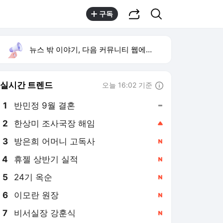
공유하기
검색
구독
뉴스 밖 이야기, 다음 커뮤니티 웹에서 보기
실시간 트렌드
오늘 16:02 기준
툴팁보기
1
반민정 9월 결혼
,유지
2
한상미 조사국장 해임
,상승
3
방은희 어머니 고독사
,신규
4
휴젤 상반기 실적
,신규
5
24기 옥순
,신규
6
이모란 원장
,신규
7
비서실장 강훈식
,신규