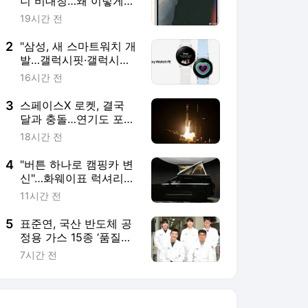
니 비대칭…왜 이렇게
만들었나"
19시간 전
2
"삼성, 새 스마트워치 개
발…갤럭시핏·갤럭시워
치FE 틈새 겨냥"
16시간 전
3
스페이스X 로켓, 결국
달과 충돌…연기도 포착
[우주로 간다]
18시간 전
4
"버튼 하나로 캠핑카 변
신"…화웨이표 럭셔리
SUV 화제
11시간 전
5
표준연, 국산 반도체 공
정용 가스 15종 ‘품질평
가 체계’ 구축
7시간 전