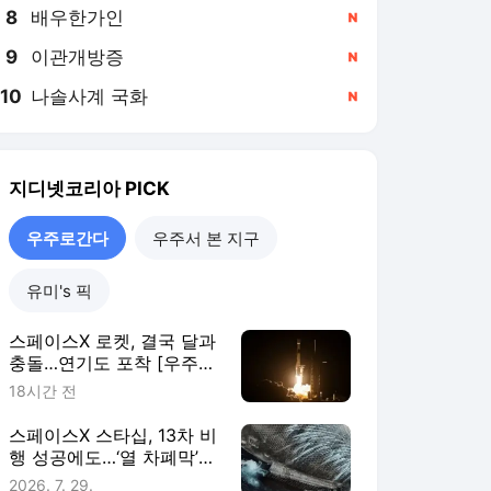
8
배우한가인
,신규
9
이관개방증
,신규
10
나솔사계 국화
,신규
지디넷코리아
PICK
우주로간다
우주서 본 지구
유미's 픽
스페이스X 로켓, 결국 달과
충돌…연기도 포착 [우주로
간다]
18시간 전
스페이스X 스타십, 13차 비
행 성공에도…‘열 차폐막’
난제는 여전 [우주로 간다]
2026. 7. 29.