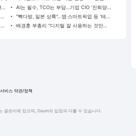
카카오, '쿠팡이츠'로 에이전트 AI 첫 구현…검색광고까지 확장
AI는 필수, TCO는 부담…기업 CIO '진퇴양난'
LGU+, 역대 최대 영업익...기업인프라 매출 급성장
"빽다방, 일본 상륙"…앱·스마트픽업 등 '테크'로 도쿄 공략
[SW키트] 구글딥마인드, AI 사업 중심 조직 개편…연구소 색채 줄여
배경훈 부총리 "디지털 잘 사용하는 것만큼 안전하게 쓰는 역량 중요"
서비스 약관/정책
 글쓴이에 있으며, Daum의 입장과 다를 수 있습니다.