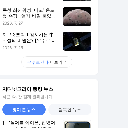
목성 화산위성 '이오' 온도
첫 측정…열기 비밀 풀었다
[우주로 간다]
2026. 7. 27.
지구 3분의 1 감시하는 中
위성의 비밀은? [우주로 간
다]
2026. 7. 25.
우주로간다
더보기
지디넷코리아 랭킹 뉴스
최근 3시간 집계 결과입니다.
많이 본 뉴스
탐독한 뉴스
1
"폴더블 아이폰, 접었더