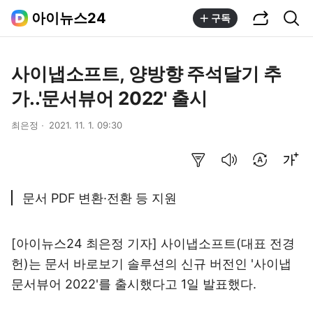
공유하기
통합검색
아이뉴스24
구독
사이냅소프트, 양방향 주석달기 추
가..'문서뷰어 2022' 출시
최은정
2021. 11. 1. 09:30
요약보기
음성으로 듣기
번역 설정
글씨크기 조절하기
문서 PDF 변환·전환 등 지원
[아이뉴스24 최은정 기자] 사이냅소프트(대표 전경
헌)는 문서 바로보기 솔루션의 신규 버전인 '사이냅
문서뷰어 2022'를 출시했다고 1일 발표했다.