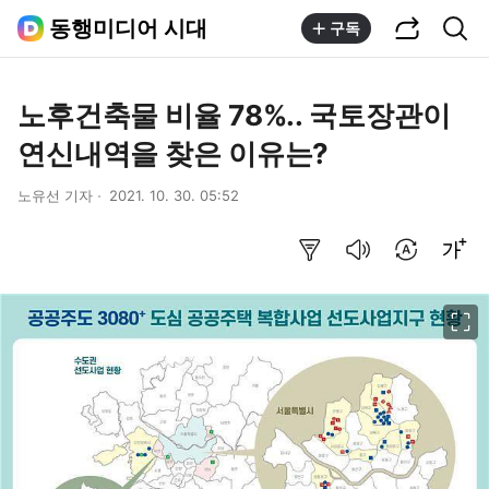
공유하기
통합검색
동행미디어 시대
구독
노후건축물 비율 78%.. 국토장관이
연신내역을 찾은 이유는?
노유선 기자
2021. 10. 30. 05:52
요약보기
음성으로 듣기
번역 설정
글씨크기 조절하기
이미지 크게 보기