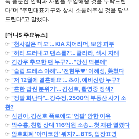
록 충분한 인력과 자원을 투입해줄 것을 부탁드린
다"며 "주민대표기구와 상시 소통해주실 것을 당부
드린다"고 말했다.
[머니S 주요뉴스]
☞
"천사같은 미모"… KIA 치어리더, 뽀얀 피부
☞
"허리 드러내고 댄스를?"… 클라라, 섹시 자태
☞
김강우 추모한 팬 누구?… "당신 덕분에"
☞
"슬립 드레스 야해"… '전현무♥' 이혜성, 美쳤다
☞
"저 12월에 결혼해요"… 초아, 예비신랑 누구?
☞
"흔한 밥씬 분위기"… 김선호, 촬영중 정색?
☞
"정말 화난다"… 강수정, 2500억 부동산 사기 소
환?
☞
신민아, 김선호 폭로에도 '언팔' 안한 이유
☞
박수홍, 친형 상대 116억원 소송… 첫 재판 열렸다
☞
암호화폐 '아미코인' 뭐지?… BTS, 입장표명