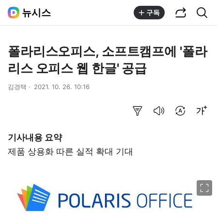
공유하기
통합검색
뉴시스
구독
폴라리스오피스, 소프트캠프에 '폴라
리스 오피스 웹 한글' 공급
김경택
2021. 10. 26. 10:16
요약보기
음성으로 듣기
번역 설정
글씨크기 조절하기
기사내용 요약
제품 상용화 따른 실적 확대 기대
이미지 크게 보기