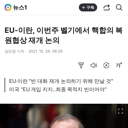
공유하기
통합검색
뉴스1
구독
EU-이란, 이번주 벨기에서 핵합의 복
원협상 재개 논의
강민경 기자
2021. 10. 26. 06:26
요약보기
음성으로 듣기
번역 설정
글씨크기 조절하기
EU·이란 "빈 대화 재개 논의하기 위해 만날 것"
미국 "EU 개입 지지..최종 목적지 빈이어야"
이미지 크게 보기