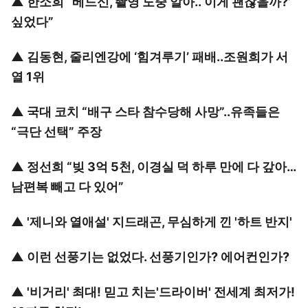
▲
한소희 “베드신, 촬영 도중 알아..‘이게 괜찮을까?’
싶었다”
▲
김동현, 줄리엔강에 ‘힘겨루기’ 패배..조원희가 서
열 1위
▲
국대 코치 “배구 스타 참수당해 사망”..유족들은
“극단 선택” 주장
▲
정선희 “빚 3억 5천, 이경실 덕 하루 만에 다 갚아…
남편복 빼고 다 있어”
▲
'제니와 열애설' 지드래곤, 무심하게 낀 '하트 반지'
▲
이런 선풍기는 없었다. 선풍기인가? 에어컨인가?
▲
'비거리' 최대! 믿고 치는'드라이버' 전세계 최저가!