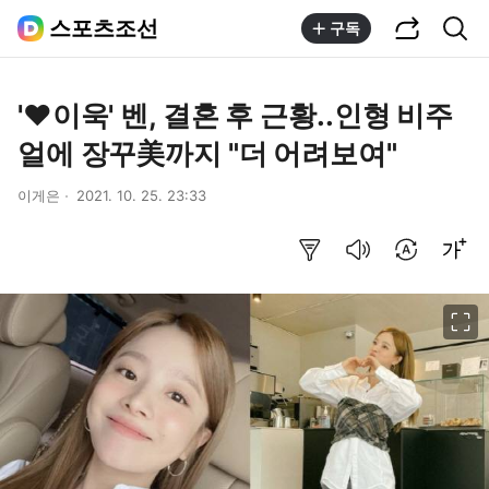
공유하기
통합검색
스포츠조선
구독
'♥이욱' 벤, 결혼 후 근황..인형 비주
얼에 장꾸美까지 "더 어려보여"
이게은
2021. 10. 25. 23:33
요약보기
음성으로 듣기
번역 설정
글씨크기 조절하기
이미지 크게 보기