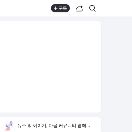
공유하기
검색
구독
뉴스 밖 이야기, 다음 커뮤니티 웹에서 보기
실시간 트렌드
오늘 15:59 기준
툴팁보기
1
이런 엿 같은 사랑
,유지
2
황희 폐버스 청년주택
,하락
3
구성환 옥상 식당 오픈
,신규
4
하영 배우
,신규
5
재벌 형사 시즌2
,상승