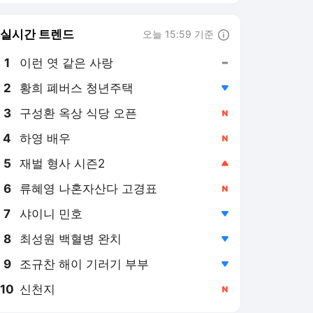
6
류혜영 나혼자산다 고경표
,신규
7
샤이니 민호
,하락
8
최성원 백혈병 완치
,하락
9
조규찬 해이 기러기 부부
,하락
10
신천지
,신규
OSEN 랭킹 뉴스
최근 3시간 집계 결과입니다.
많이 본 뉴스
1
유혜정, 자궁 적출 수술
고백 “몸 힘들지만 홀가
분해”(혜정규원)
5시간 전