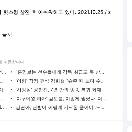
헛스윙 삼진 후 아쉬워하고 있다. 2021.10.25 / s
포 금지.
로 이동합니다.
신동엽, 대학로 비하발언 사과..“부족한 언행, 현장 노고 배려 못했다” [전문]
“홍명보는 선수들에게 감독 취급도 못 받았구만…” 축구팬들이 충격받은 이유…남아공전 하
품절녀 된 '미달이' 김성은, 못 알아볼 뻔..우아함 물씬 "생일 축하해"
'아형' 잠정 휴식 김희철 "슈주 때 보다 수입 많다"…복귀 기대UP [핫피플]
"1년간 고민" 김빈우, 결국 韓 떠나 발리 이민…논란 속 새출발
'사망설' 공형진, 7년 만의 방송 복귀 화제 "1억 시계, 10개 팔아버텼다" [핫피플]
[단독] '상위 0.5%' 고지용 子 승재, 전처 허양임이 키운다…극비 이혼 2년 만 고백 (종합)
‘야구여왕 하차’ 김보름, 이렇게 말랐나..더 야위어진 근황 ‘걱정’
"좋은 아빠 되고싶다"던 손흥민, 결혼설 확산..왼손 약지 '970만원 웨딩링' 포착[핫피플]
김연아, 단발이 이렇게 시크할 줄이야..도발적 눈빛까지