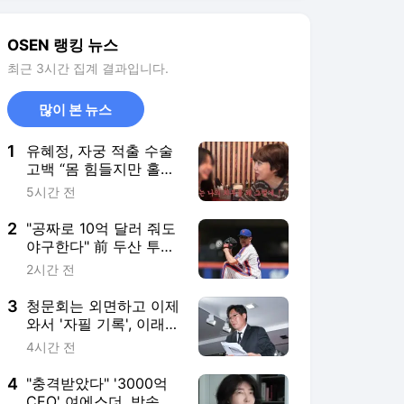
2
"공짜로 10억 달러 줘도
야구한다" 前 두산 투수
미친 열정, 한국 떠나 독
2시간 전
립리그까지 추락했는
데…이래서 ML 복귀했
3
청문회는 외면하고 이제
구나
와서 '자필 기록', 이래서
한국축구가 더 안타깝다
4시간 전
[유구다언]
4
"충격받았다" '3000억
CEO' 여에스더, 방송 출
연 후 외모 지적 당해
5시간 전
5
안젤리나 졸리 오빠, 이
혼 후 전처 앞에서 커밍
아웃 “남들과 달랐
9시간 전
다”[Oh!llywood]
서비스 바로가기
뉴스
연예
스포츠
스포츠 홈
축구
해외축구