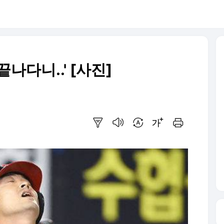
나다니..' [사진]
요약보기
음성으로 듣기
번역 설정
글씨크기 조절하기
인쇄하기