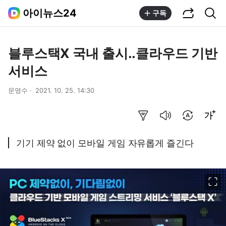
공유하기
통합검색
아이뉴스24
구독
블루스택X 국내 출시..클라우드 기반
서비스
문영수
2021. 10. 25. 14:30
요약보기
음성으로 듣기
번역 설정
글씨크기 조절하기
기기 제약 없이 모바일 게임 자유롭게 즐긴다
이미지 크게 보기