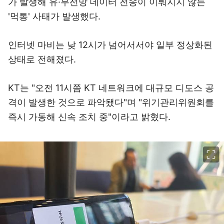
가 발생해 유·무선망 데이터 전송이 이뤄지지 않는
'먹통' 사태가 발생했다.
인터넷 마비는 낮 12시가 넘어서서야 일부 정상화된
상태로 전해졌다.
KT는 "오전 11시쯤 KT 네트워크에 대규모 디도스 공
격이 발생한 것으로 파악됐다"며 "위기관리위원회를
즉시 가동해 신속 조치 중"이라고 밝혔다.
이미지 크게 보기