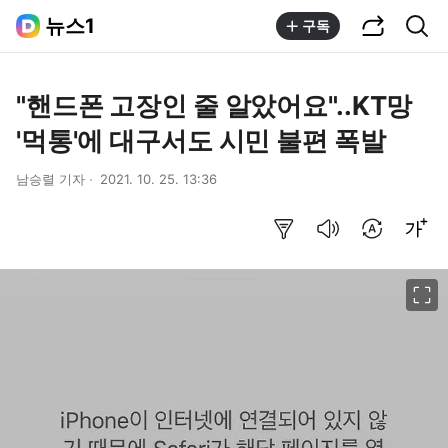
공유하기
통합검색
뉴스1
구독
"핸드폰 고장인 줄 알았어요"..KT망
'먹통'에 대구서도 시민 불편 폭발
남승렬 기자
2021. 10. 25. 13:36
요약보기
음성으로 듣기
번역 설정
글씨크기 조절하기
이미지 크게 보기