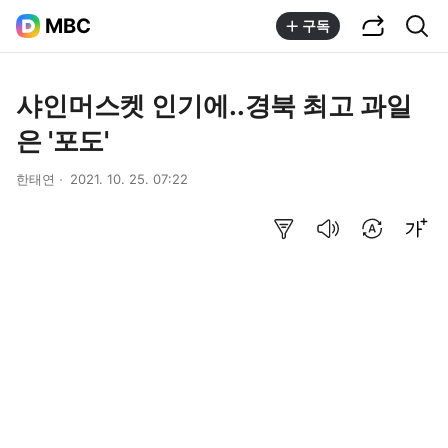
공유하기
통합검색
MBC
구독
샤인머스켓 인기에..경북 최고 과일
은 '포도'
한태연
2021. 10. 25. 07:22
요약보기
음성으로 듣기
번역 설정
글씨크기 조절하기