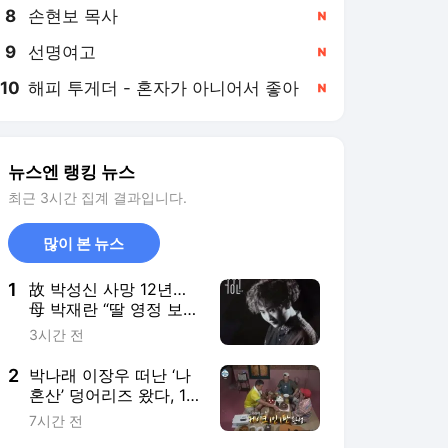
8
손현보 목사
,신규
9
선명여고
,신규
10
해피 투게더 - 혼자가 아니어서 좋아
,신규
뉴스엔 랭킹 뉴스
최근 3시간 집계 결과입니다.
많이 본 뉴스
1
故 박성신 사망 12년…
母 박재란 “딸 영정 보고
기절” 회상
3시간 전
2
박나래 이장우 떠난 ‘나
혼산’ 덩어리즈 왔다, 1
인 1케이크에 팜유 전현
7시간 전
무 충격[어제TV]