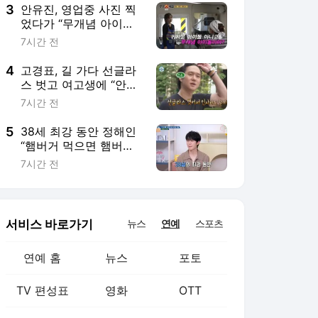
3
안유진, 영업중 사진 찍
었다가 “무개념 아이돌”
이영지 비난에 맘 상해
7시간 전
파업(우주떡집)
4
고경표, 길 가다 선글라
스 벗고 여고생에 “안녕”
건대 동기 인증 인사성
7시간 전
(나혼산)
5
38세 최강 동안 정해인
“햄버거 먹으면 햄버거
돼, 라면 3개월에 한번
7시간 전
+야식 NO”(옥문아)
서비스 바로가기
뉴스
연예
스포츠
연예 홈
뉴스
포토
TV 편성표
영화
OTT