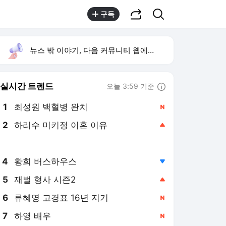
공유하기
검색
구독
뉴스 밖 이야기, 다음 커뮤니티 웹에서 보기
실시간 트렌드
오늘 3:59 기준
툴팁보기
1
최성원 백혈병 완치
,신규
2
하리수 미키정 이혼 이유
,상승
3
여수 오동도 전복
,상승
4
황희 버스하우스
,하락
5
재벌 형사 시즌2
,상승
6
류혜영 고경표 16년 지기
,신규
7
하영 배우
,신규