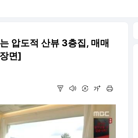
하는 압도적 산뷰 3층집, 매매
적장면]
요약보기
음성으로 듣기
번역 설정
글씨크기 조절하기
인쇄하기