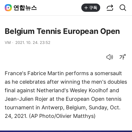
공유하기
통합검색
연합뉴스
구독
Belgium Tennis European Open
VM
2021. 10. 24. 23:52
음성으로 듣기
글씨크기 조절하기
France's Fabrice Martin performs a somersault
as he celebrates after winning the men's doubles
final against Netherland's Wesley Koolhof and
Jean-Julien Rojer at the European Open tennis
tournament in Antwerp, Belgium, Sunday, Oct.
24, 2021. (AP Photo/Olivier Matthys)