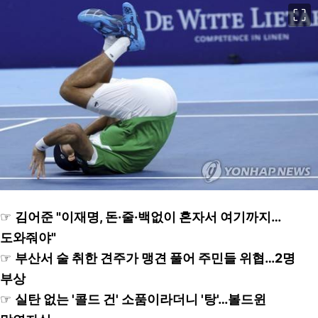
이미지 크게 보기
☞
김어준 "이재명, 돈·줄·백없이 혼자서 여기까지…
도와줘야"
☞
부산서 술 취한 견주가 맹견 풀어 주민들 위협…2명
부상
☞
실탄 없는 '콜드 건' 소품이라더니 '탕'…볼드윈