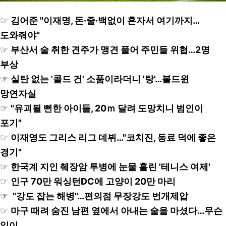
☞
김어준 "이재명, 돈·줄·백없이 혼자서 여기까지…
도와줘야"
☞
부산서 술 취한 견주가 맹견 풀어 주민들 위협…2명
부상
☞
실탄 없는 '콜드 건' 소품이라더니 '탕'…볼드윈
망연자실
☞
"유괴될 뻔한 아이들, 20ｍ 달려 도망치니 범인이
포기"
☞
이재영도 그리스 리그 데뷔…"코치진, 동료 덕에 좋은
경기"
☞
한국계 지인 췌장암 투병에 눈물 흘린 '테니스 여제'
☞
인구 70만 워싱턴DC에 고양이 20만 마리
☞
"강도 잡는 해병"…편의점 무장강도 번개제압
☞
마구 때려 숨진 남편 옆에서 아내는 술을 마셨다…무슨
일이