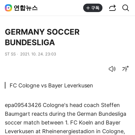
공유하기
통합검색
연합뉴스
구독
GERMANY SOCCER
BUNDESLIGA
ST SS
2021. 10. 24. 23:03
음성으로 듣기
글씨크기 조절하기
FC Cologne vs Bayer Leverkusen
epa09543426 Cologne's head coach Steffen
Baumgart reacts during the German Bundesliga
soccer match between 1. FC Koeln and Bayer
Leverkusen at Rheinenergiestadion in Cologne,