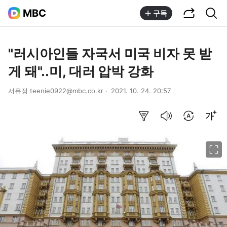
공유하기
통합검색
MBC
구독
"러시아인들 자국서 미국 비자 못 받
게 돼"..미, 대러 압박 강화
서유정 teenie0922@mbc.co.kr
2021. 10. 24. 20:57
요약보기
음성으로 듣기
번역 설정
글씨크기 조절하기
이미지 크게 보기