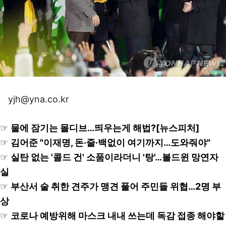
yjh@yna.co.kr
☞
물에 잠기는 몰디브…띄우는게 해법?[뉴스피처]
☞
김어준 "이재명, 돈·줄·백없이 여기까지…도와줘야"
☞
실탄 없는 '콜드 건' 소품이라더니 '탕'…볼드윈 망연자
실
☞
부산서 술 취한 견주가 맹견 풀어 주민들 위협…2명 부
상
☞
코로나 예방위해 마스크 내내 쓰는데 독감 접종 해야할