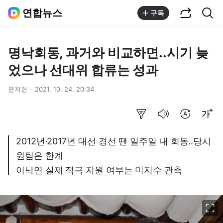
공유하기
통합검색
연합뉴스
구독
명낙회동, 과거와 비교하면..시기 늦
었으나 선대위 합류는 성과
윤지현
2021. 10. 24. 20:34
요약보기
음성으로 듣기
번역 설정
글씨크기 조절하기
2012년·2017년 대선 경선 땐 일주일 내 회동..당시
원팀은 한계
이낙연 실제 적극 지원 여부는 미지수 관측
이미지 크게 보기