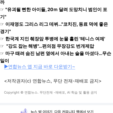
까
☞
"유괴될 뻔한 아이들, 20ｍ 달려 도망치니 범인이 포
기"
☞
이재영도 그리스 리그 데뷔…"코치진, 동료 덕에 좋은
경기"
☞
한국계 지인 췌장암 투병에 눈물 흘린 '테니스 여제'
☞
"강도 잡는 해병"…편의점 무장강도 번개제압
☞
마구 때려 숨진 남편 옆에서 아내는 술을 마셨다…무슨
일이
▶연합뉴스 앱 지금 바로 다운받기~
<저작권자(c) 연합뉴스, 무단 전재-재배포 금지>
Copyright © 연합뉴스. 무단전재 -재배포, AI 학습 및 활용 금지
뉴스 밖 이야기, 다음 커뮤니티 웹에서 보기