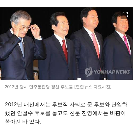
이미지 크게 보기
2012년 당시 민주통합당 경선 후보들 [연합뉴스 자료사진]
2012년 대선에서는 후보직 사퇴로 문 후보와 단일화
했던 안철수 후보를 놓고도 친문 진영에서는 비판이
쏟아진 바 있다.