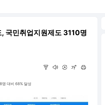
도, 국민취업지원제도 3110명
요약보기
음성으로 듣기
번역 설정
글씨크기 조절하기
인쇄하기
98명 대비 68% 달성