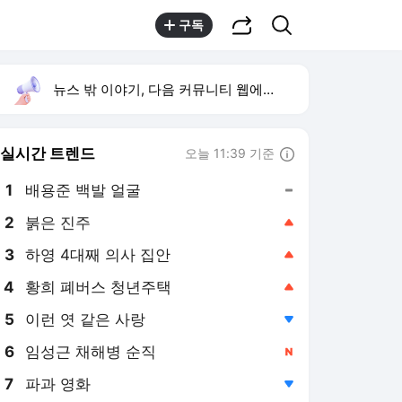
공유하기
검색
구독
뉴스 밖 이야기, 다음 커뮤니티 웹에서 보기
실시간 트렌드
오늘 11:39 기준
툴팁보기
1
배용준 백발 얼굴
,유지
2
붉은 진주
,상승
3
하영 4대째 의사 집안
,상승
4
황희 폐버스 청년주택
,상승
5
이런 엿 같은 사랑
,하락
6
임성근 채해병 순직
,신규
7
파과 영화
,하락