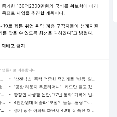
 증가한 130억2300만원의 국비를 확보함에 따라
을 목표로 사업을 추진할 계획이다.
19로 힘든 취업 취약 계층 구직자들이 생계지원
를 찾을 수 있도록 최선을 다하겠다"고 밝혔다.
및 재배포 금지.
 언론사로 이동합니다.
 아파트 방화사건 수사팀장 숨진 채 발견…사망 경위 조사
'삼전닉스' 폭락 적중한 족집게들 "반등, 일회성 아니다"면서... AI 과잉투자엔 '우려'
"김밥 2알 겨우 먹어"...앙상하게 마른 고현정, 다이어트 아닌 '음식 공포증' 고백 [헬스톡]
"공항 라운지 무료라더니"…카드만 들고 갔다간 '헛걸음'
日 유명 영화배우, 자택서 숨진 채 발견…'마약투약 혐의'
황정민 사생활 논란, '77번 통화' 기록에 법조계 주목
버핏 "도박판 된 증시…자산 가격, 실제 가치보다 비싸"
4천만원대 테슬라 '모델Y' 돌풍…필랑트·액티언 판매 '직격탄'
SK하닉 레버리지에 7억 올인한 은행원..."한 달 만에 5억 증발" 멘붕
경기 광주 아파트 화단서 40대 女 숨진 채 발견…시신 옆엔 '이불'