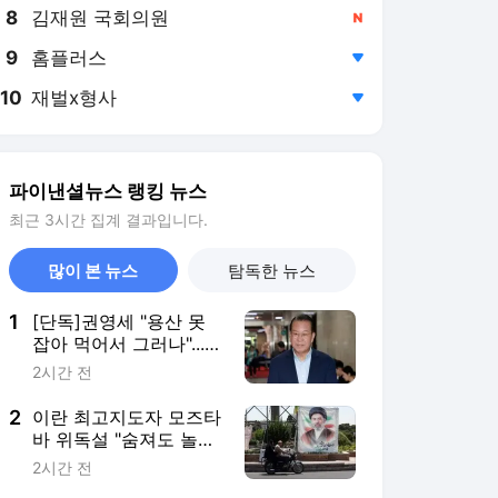
8
김재원 국회의원
,신규
9
홈플러스
,하락
10
재벌x형사
,하락
파이낸셜뉴스 랭킹 뉴스
최근 3시간 집계 결과입니다.
많이 본 뉴스
탐독한 뉴스
1
[단독]권영세 "용산 못
잡아 먹어서 그러나"...내
일 어린이정원서 성명
2시간 전
발표
2
이란 최고지도자 모즈타
바 위독설 "숨져도 놀랍
지 않아"
2시간 전