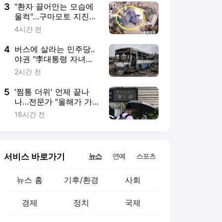
3
"환자 끌어안는 모습에
울컥"…구마모토 지진
순간 日 수술실 CCTV
4시간 전
영상 [따뜻했슈]
4
버스에 살라는 민주당..
야권 "李대통령 자녀부
터 입주하라"
2시간 전
5
'찜통 더위' 언제 끝나
나…전문가 "올해가 가
장 덜 더운 여름 될 수
16시간 전
도"
서비스 바로가기
뉴스
연예
스포츠
뉴스 홈
기후/환경
사회
경제
정치
국제