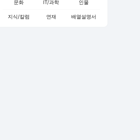
문화
IT/과학
인물
지식/칼럼
연재
배열설명서