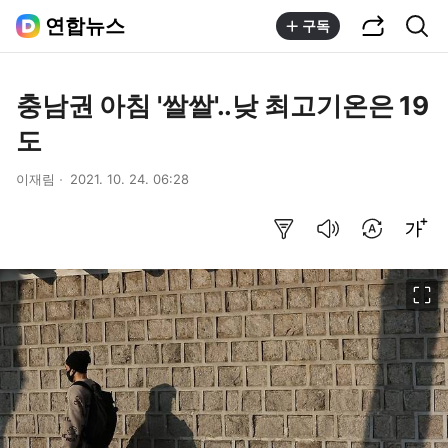
공유하기
통합검색
연합뉴스
구독
충남권 아침 '쌀쌀'..낮 최고기온은 19
도
이재림
2021. 10. 24. 06:28
요약보기
음성으로 듣기
번역 설정
글씨크기 조절하기
이미지 크게 보기