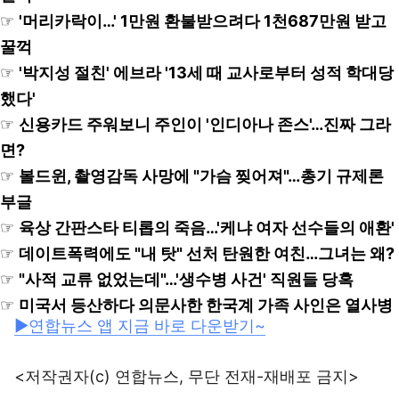
☞
'머리카락이…' 1만원 환불받으려다 1천687만원 받고
꿀꺽
☞
'박지성 절친' 에브라 '13세 때 교사로부터 성적 학대당
했다'
☞
신용카드 주워보니 주인이 '인디아나 존스'…진짜 그라
면?
☞
볼드윈, 촬영감독 사망에 "가슴 찢어져"…총기 규제론
부글
☞
육상 간판스타 티롭의 죽음…'케냐 여자 선수들의 애환'
☞
데이트폭력에도 "내 탓" 선처 탄원한 여친…그녀는 왜?
☞
"사적 교류 없었는데"…'생수병 사건' 직원들 당혹
☞
미국서 등산하다 의문사한 한국계 가족 사인은 열사병
▶연합뉴스 앱 지금 바로 다운받기~
<저작권자(c) 연합뉴스, 무단 전재-재배포 금지>