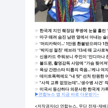
☞
한국계 지인 췌장암 투병에 눈물 흘린 
☞
마구 때려 숨진 남편 옆에서 아내는 
☞
'머리카락이…' 1만원 환불받으려다 1
☞
'박지성 절친' 에브라 '13세 때 교사
☞
신용카드 주워보니 주인이 '인디아나 
☞
볼드윈, 촬영감독 사망에 "가슴 찢어져
☞
육상 간판스타 티롭의 죽음…'케냐 여자
☞
데이트폭력에도 "내 탓" 선처 탄원한 
☞
"사적 교류 없었는데"…'생수병 사건' 
☞
미국서 등산하다 의문사한 한국계 가
▶연합뉴스 앱 지금 바로 다운받기~
<저작권자(c) 연합뉴스, 무단 전재-재배