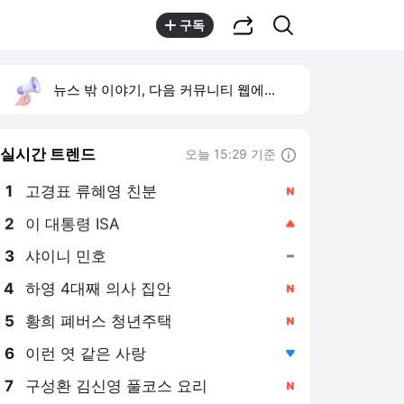
공유하기
검색
구독
뉴스 밖 이야기, 다음 커뮤니티 웹에서 보기
실시간 트렌드
오늘 15:29 기준
툴팁보기
1
고경표 류혜영 친분
,신규
2
이 대통령 ISA
,상승
3
샤이니 민호
,유지
4
하영 4대째 의사 집안
,신규
5
황희 폐버스 청년주택
,신규
6
이런 엿 같은 사랑
,하락
7
구성환 김신영 풀코스 요리
,신규