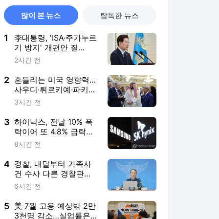
많이 본 뉴스
탐독한 뉴스
1
李대통령, 'ISA·주가누르
기 방지' 개편안 질
타…"전면 재검토"
2시간 전
2
흔들리는 미국 영향력…
사우디·튀르키예·파키스
탄, 공동방위조약
3시간 전
3
하이닉스, 전날 10% 폭
락이어 또 4.8% 급락…
삼전 0.2%↑(종합)
8시간 전
4
경찰, 내달부터 가족사
건 수사 다른 경찰관서
맡기는 '상피제' 실시
6시간 전
5
美 7월 고용 예상밖 2만
3천명 감소…실업률은