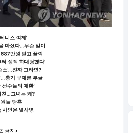
'테니스 여제'
술을 마셨다…무슨 일이
천687만원 받고 꿀꺽
로부터 성적 학대당했다'
존스'…진짜 그라면?
"…총기 규제론 부글
 선수들의 애환'
여친…그녀는 왜?
직원들 당혹
족 사인은 열사병
포 금지>