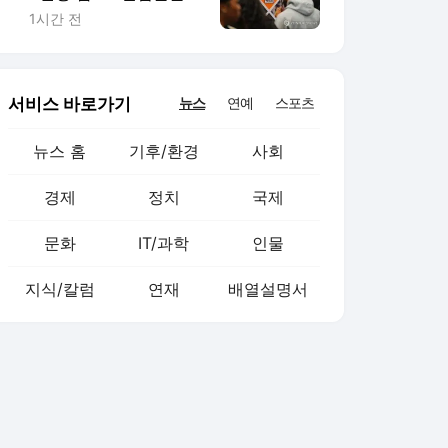
4.1%로 떨어져(종합)
1시간 전
서비스 바로가기
뉴스
연예
스포츠
뉴스 홈
기후/환경
사회
경제
정치
국제
문화
IT/과학
인물
지식/칼럼
연재
배열설명서