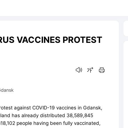
US VACCINES PROTEST
음성으로 듣기
글씨크기 조절하기
인쇄하기
 Gdansk
rotest against COVID-19 vaccines in Gdansk,
land has already distributed 38,589,845
18,102 people having been fully vaccinated,