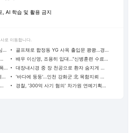
포, AI 학습 및 활용 금지
론사로 이동합니다.
성접대 경기서 한국 '무패'…한일월드컵 심판매수설 재점화될 듯 | 연합뉴스
골프채로 합정동 YG 사옥 출입문 쾅쾅…경찰, 20대 여성 체포 | 연합뉴스
고열·의식 저하 상태로 병원 옮겨진 어린이 사망 | 연합뉴스
배우 이신영, 조용히 입대…"신병훈련 수료, 군 생활 집중" | 연합뉴스
얼마나 심하게 때렸길래…길거리서 지인폭행 50대 살인미수 혐의 | 연합뉴스
대장내시경 중 장 천공으로 환자 숨지게 한 의사 2심도 집행유예 | 연합뉴스
70대 집주인에 흉기 휘두른 30대 여성 세입자 체포 | 연합뉴스
'바다에 둥둥'…인천 강화군 北 목함지뢰 주의보 | 연합뉴스
소질환 아동 유전자편집 임상서 또 숨져…안전성 논란 확산 | 연합뉴스
경찰, '300억 사기 혐의' 차가원 연예기획사 대표 구속송치 | 연합뉴스