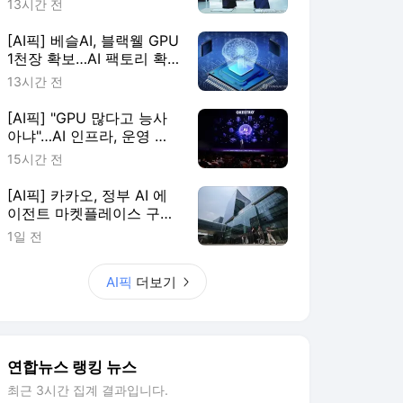
13시간 전
[AI픽] 베슬AI, 블랙웰 GPU
1천장 확보…AI 팩토리 확
장
13시간 전
[AI픽] "GPU 많다고 능사
아냐"…AI 인프라, 운영 효
율이 판가름
15시간 전
[AI픽] 카카오, 정부 AI 에
이전트 마켓플레이스 구축
한다
1일 전
AI픽
더보기
연합뉴스 랭킹 뉴스
최근 3시간 집계 결과입니다.