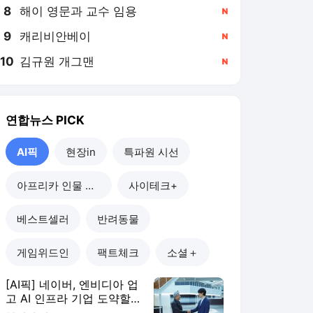
8
해이 영문과 교수 임용
,신규
9
캐리비안베이
,신규
10
김규원 개그맨
,신규
연합뉴스
PICK
AI픽
현장in
특파원 시선
아프리카 인물 열전
사이테크+
베스트셀러
반려동물
게임위드인
팩트체크
소셜＋
[AI픽] 네이버, 엔비디아 업
고 AI 인프라 기업 도약할
까