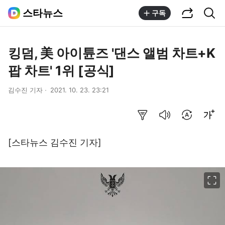
공유하기
통합검색
스타뉴스
구독
킹덤, 美 아이튠즈 '댄스 앨범 차트+K
팝 차트' 1위 [공식]
김수진 기자
2021. 10. 23. 23:21
요약보기
음성으로 듣기
번역 설정
글씨크기 조절하기
[스타뉴스 김수진 기자]
이미지 크게 보기