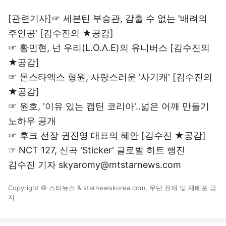
[관련기사]☞
세븐틴 부승관, 감출 수 없는 '배려의
주인공' [김수진의 ★공감]
☞
황민현, 넌 우리(L.O.Λ.E)의 유니버스 [김수진의
★공감]
☞
몬스타엑스 형원, 사랑스러운 '사기캐' [김수진의
★공감]
☞
원호, '이유 있는 캡틴 코리아'..넓은 어깨 만들기
노하우 공개
☞
후크 선장 권진영 대표의 혜안 [김수진 ★공감]
☞
NCT 127, 신곡 'Sticker' 글로벌 히트 행진
김수진 기자 skyaromy@mtstarnews.com
Copyright © 스타뉴스 & starnewskorea.com, 무단 전재 및 재배포 금
지