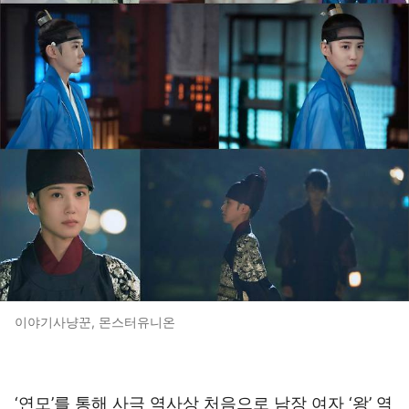
이야기사냥꾼, 몬스터유니온
‘연모’를 통해 사극 역사상 처음으로 남장 여자 ‘왕’ 역