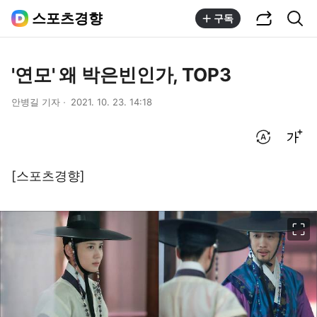
공유하기
통합검색
스포츠경향
구독
'연모' 왜 박은빈인가, TOP3
안병길 기자
2021. 10. 23. 14:18
번역 설정
글씨크기 조절하기
[스포츠경향]
이미지 크게 보기