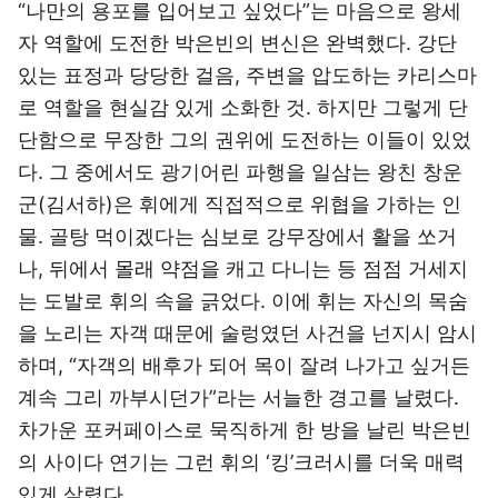
“나만의 용포를 입어보고 싶었다”는 마음으로 왕세
자 역할에 도전한 박은빈의 변신은 완벽했다. 강단
있는 표정과 당당한 걸음, 주변을 압도하는 카리스마
로 역할을 현실감 있게 소화한 것. 하지만 그렇게 단
단함으로 무장한 그의 권위에 도전하는 이들이 있었
다. 그 중에서도 광기어린 파행을 일삼는 왕친 창운
군(김서하)은 휘에게 직접적으로 위협을 가하는 인
물. 골탕 먹이겠다는 심보로 강무장에서 활을 쏘거
나, 뒤에서 몰래 약점을 캐고 다니는 등 점점 거세지
는 도발로 휘의 속을 긁었다. 이에 휘는 자신의 목숨
을 노리는 자객 때문에 술렁였던 사건을 넌지시 암시
하며, “자객의 배후가 되어 목이 잘려 나가고 싶거든
계속 그리 까부시던가”라는 서늘한 경고를 날렸다.
차가운 포커페이스로 묵직하게 한 방을 날린 박은빈
의 사이다 연기는 그런 휘의 ‘킹’크러시를 더욱 매력
있게 살렸다.