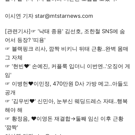
이시연 기자 star@mtstarnews.com
[관련기사]☞
'낙태 종용' 김선호, 조한철 SNS에 숨
어서 등장? '띠용'
☞
블랙핑크 리사, 깜짝 비키니 뒤태 근황..완벽 몸매
그 자체
☞
'현빈♥' 손예진, 커플룩 입더니 이번엔..'오징어 게
임'
☞
이병헌♥이민정, 470만원 D사 가방 메고..아들도
공개
☞
'김우빈♥' 신민아, 눈부신 웨딩드레스 자태..행복
해야 해
☞
황정음, ♥이영돈 재결합→둘째 임신 이후 근황
'깜짝'