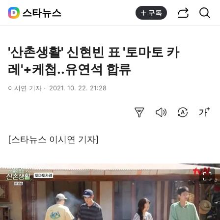
공유하기
통합검색
스타뉴스
구독
'산촌생활' 신현빈 표 '토마토 카
레'+케첩..유연석 합류
이시연 기자
2021. 10. 22. 21:28
요약보기
음성으로 듣기
번역 설정
글씨크기 조절하기
[스타뉴스 이시연 기자]
이미지 크게 보기