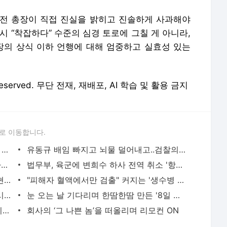
전 총장이 직접 진실을 밝히고 진솔하게 사과해야
시 “착잡하다” 수준의 심경 토로에 그칠 게 아니라,
장의 상식 이하 언행에 대해 엄중하고 실효성 있는
 Reserved. 무단 전재, 재배포, AI 학습 및 활용 금지
로 이동합니다.
윤석열 “‘사과 사진’ 기획자는 나…아내가 데리고 가 찍었다” 해명
유동규 배임 빠지고 뇌물 덜어내고..검찰의 초라한 '수사 성적표'
이재명 대선 후보, 25일 경기도지사직 사퇴한다
법무부, 육군에 변희수 하사 전역 취소 '항소 포기' 지휘
오늘도 2명이나 숨졌다, 홀로 작업하던 현장 노동자가
"피해자 혈액에서만 검출" 커지는 '생수병 사건' 미스터리
오세훈 "따릉이 3천대 도입" 급선회..전 시장 지우기 의식?
눈 오는 날 기다리며 한땀한땀 만든 '8일 미스터리'
마동석 기자간담회에 깜짝 등장한 앤절리나 졸리 "난 마동석 팬"
회사의 ‘그 나쁜 놈’을 떠올리며 리모컨 ON