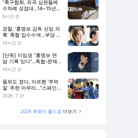
“축구협회, 외국 심판들에
수차례 성접대…14~15년
전”
8시간 전
경찰, ‘홍명보 감독 선임 의
혹’ 축협 압수수색…부당 개
입 확인 방침
18시간 전
[단독] 이임생 “홍명보 면
담 기록 있다”…축협-문체
부 소송에 ‘소송참가’ 신청
18시간 전
품위도 졌다, 아르헨 ‘주먹
질’ 추한 마무리…“스페인
이겨야만 했다”
2026. 7. 21.
2026 북중미 월드컵
더보기