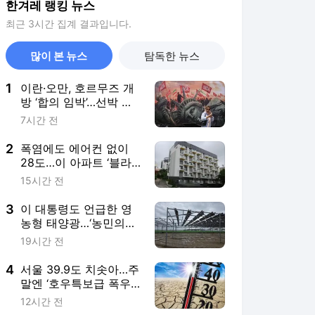
한겨레 랭킹 뉴스
최근 3시간 집계 결과입니다.
많이 본 뉴스
탐독한 뉴스
1
이란·오만, 호르무즈 개
방 ‘합의 임박’…선박 통
제·수수료는 이견
7시간 전
2
폭염에도 에어컨 없이
28도…이 아파트 ‘블라
인드’ 창밖에 달렸네
15시간 전
3
이 대통령도 언급한 영
농형 태양광…‘농민의
것’ 될 수 있을까
19시간 전
4
서울 39.9도 치솟아…주
말엔 ‘호우특보급 폭우’
동해안으로
12시간 전