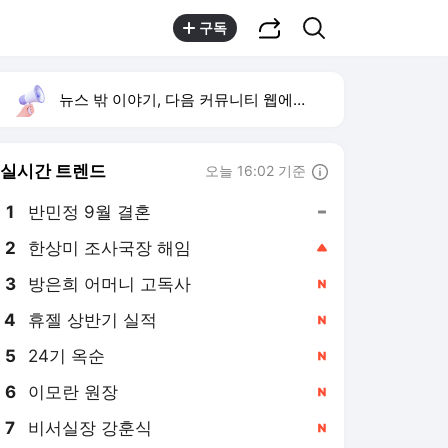
공유하기
검색
구독
뉴스 밖 이야기, 다음 커뮤니티 웹에서 보기
실시간 트렌드
오늘 16:02 기준
툴팁보기
1
반민정 9월 결혼
,유지
2
한상미 조사국장 해임
,상승
4
휴젤 상반기 실적
,신규
5
24기 옥순
,신규
6
이모란 원장
,신규
7
비서실장 강훈식
,신규