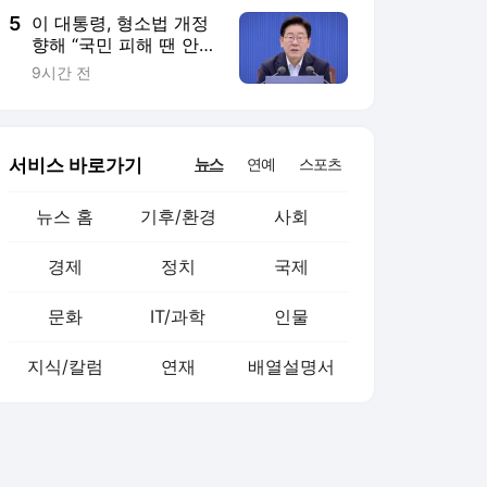
5
이 대통령, 형소법 개정
향해 “국민 피해 땐 안
하느니 못 해”
9시간 전
서비스 바로가기
뉴스
연예
스포츠
뉴스 홈
기후/환경
사회
경제
정치
국제
문화
IT/과학
인물
지식/칼럼
연재
배열설명서