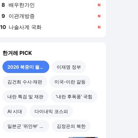
8
배우한가인
,신규
9
이관개방증
,신규
10
나솔사계 국화
,신규
한겨레
PICK
2026 북중미 월드컵
이재명 정부
김건희 수사·재판
미국-이란 갈등
내란 특검 및 재판
'내란 후폭풍' 국힘
AI 시대
다이내믹 코스피
일본군 ‘위안부’ 피해
김정은의 북한