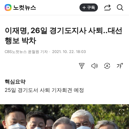
공유하기
통합검색
노컷뉴스
구독
이재명, 26일 경기도지사 사퇴..대선
행보 박차
CBS노컷뉴스 윤철원 기자
2021. 10. 22. 18:03
요약보기
음성으로 듣기
번역 설정
글씨크기 조절하기
핵심요약
25일 경기도서 사퇴 기자회견 예정
이미지 크게 보기