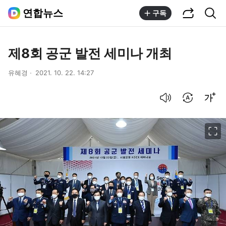
공유하기
통합검색
연합뉴스
구독
제8회 공군 발전 세미나 개최
유혜경
2021. 10. 22. 14:27
음성으로 듣기
번역 설정
글씨크기 조절하기
이미지 크게 보기