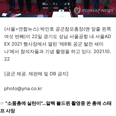
(서울=연합뉴스) 박인호 공군참모총장(맨 앞줄 왼쪽
여섯 번째)이 22일 경기도 성남 서울공항 내 서울AD
EX 2021 행사장에서 열린 '제8회 공군 발전 세미
나'에서 참석자들과 기념 촬영을 하고 있다. 2021.10.
22
[공군 제공. 재판매 및 DB 금지]
photo@yna.co.kr
☞
"소품총에 실탄이"…알렉 볼드윈 촬영중 쏜 총에 스태
프 사망