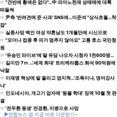
☞
"건반에 황색은 없다"…中 피아노천재 성매매에 대륙
떠들썩
☞
尹측 '반려견에 준 사과' SNS에…이준석 "상식초월…착
잡"
☞
실종사망 백인 여성 약혼남도 1개월만에 시신으로
☞
"모더나 접종 후 피가 멈추지 않아요" 고통 호소 국민청
원
☞
'유승민 라이브'에 딸 유담 나오자 시청자 1천600명…
☞
길이만 7ｍ …'세계 최대' 트리케라톱스 화석 90억원에
낙찰
☞
이재명 책상에 발 올리고 엄지척…'조폭이냐, 영어강사
냐'
☞
인도네시아, 개고기 업자에 '동물 학대' 징역 10월 첫 판
결
☞
'전두환 동생' 전경환, 지병으로 사망
▶연합뉴스 앱 지금 바로 다운받기~