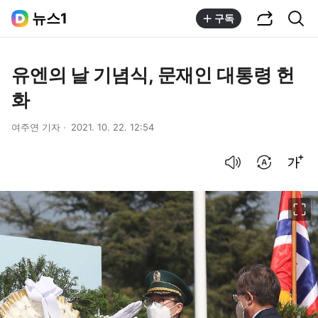
공유하기
통합검색
뉴스1
구독
유엔의 날 기념식, 문재인 대통령 헌
화
여주연 기자
2021. 10. 22. 12:54
음성으로 듣기
번역 설정
글씨크기 조절하기
이미지 크게 보기