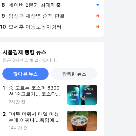
8
네이버 2분기 최대매출
,하락
9
임성근 채상병 순직 판결
,신규
10
오세훈 이동노동자쉼터
,신규
서울경제 랭킹 뉴스
최근 3시간 집계 결과입니다.
많이 본 뉴스
탐독한 뉴스
1
숨 고르는 코스피 6300
선 ‘숨고르기’… 코스닥 6
거래일 연속 상승 [이런
2시간 전
국장 저런주식]
2
“너무 더워서 매일 마셨
는데 어쩌나”…폭염에
‘아이스 커피’ 들이켰다
14시간 전
간