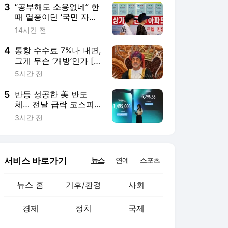
3
“공부해도 소용없네” 한
때 열풍이던 ‘국민 자격
증’…4년 만에 반토막 난
14시간 전
이유
4
통항 수수료 7%나 내면,
그게 무슨 ‘개방’인가 [트
럼프 스톡커]
5시간 전
5
반등 성공한 美 반도
체… 전날 급락 코스피,
프리장 반격 탐색 [코주
3시간 전
부]
서비스 바로가기
뉴스
연예
스포츠
뉴스 홈
기후/환경
사회
경제
정치
국제