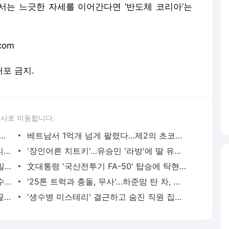
에서는 느긋한 자세를 이어간다면 ‘반도체 코리아’는
com
배포 금지.
론사로 이동합니다.
 해 미안해'…학교로 돌아온 조리원들의 ‘특별한 점심’
베트남서 1억개 넘게 팔렸다…제2의 초코파이 등극한 '안(An)'
'진실 묻혀선 안돼' 김선호 지인 주장 네티즌, 폭로 예고 '파장'
'장인어른 치트키'…유승민 '라방'에 딸 유담 떴다
식당 가는척 하더니 비밀통로로 '쓱'…은밀한 그곳의 실체
文대통령 '국산전투기 FA-50' 탑승에 탁현민 '심장 쫄깃했다'
신도시 신축 30평 vs 서울 30년 20평…수억 가른 '부부의 선택'
'25톤 트럭과 충돌, 무사'…하준맘 탄 차, 박지윤 가족 지킨 '볼보 XC90'
'제 2 전두환 될거냐' 질타에... 尹 “경선 끝나면 광주 달려가겠다”
'생수병 미스테리' 결근하고 숨진 직원 집에서 독극물 발견…사전 검색도