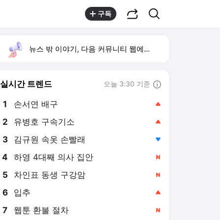
공유하기
검색
구독
뉴스 밖 이야기, 다음 커뮤니티 웹에서 보기
실시간 트렌드
오늘 3:30 기준
툴팁보기
1
손서연 배구
,상승
2
유병호 구속기소
,상승
3
김규원 속옷 손빨래
,하락
4
하영 4대째 의사 집안
,신규
5
차인표 동생 구강암
,신규
6
입추
,상승
7
웹툰 환불 절차
,신규