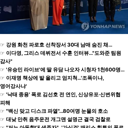
☞
강원 화천 파로호 선착장서 30대 남매 숨진 채…
☞
이다영, 그리스 데뷔전서 수훈 인터뷰…"도와준 팀원
감사"
☞
'유승민 라이브'에 딸 유담 나오자 시청자 1천600명…
☞
이재명 책상에 발 올리고 엄지척…'조폭이냐,
영어강사냐'
☞
'낙태 종용' 폭로 김선호 전 연인, 신상유포·신변위협
피해
☞
"백신 맞고 디스크 파열"…80여명 눈물의 호소
☞
대낮 만취 음주운전 개그맨 설명근 결국 검찰로
☞
"저는 아동학대 생존자"…'가십걸' 패리스 힐튼의 폭로