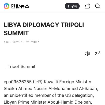
공유하기
통합검색
연합뉴스
구독
LIBYA DIPLOMACY TRIPOLI
SUMMIT
ase
2021. 10. 21. 23:17
음성으로 듣기
글씨크기 조절하기
Tripoli Summit
epa09536255 (L-R) Kuwaiti Foreign Minister
Sheikh Ahmed Nasser Al-Mohammed Al-Sabah,
an unidentified member of the US delegation,
Libyan Prime Minister Abdul-Hamid Dbeibah,