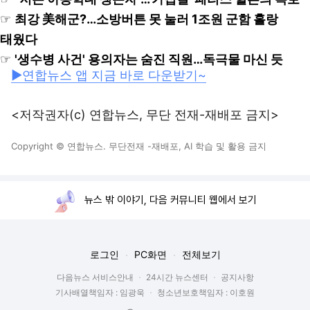
☞
최강 美해군?…소방버튼 못 눌러 1조원 군함 홀랑
태웠다
☞
'생수병 사건' 용의자는 숨진 직원…독극물 마신 듯
▶연합뉴스 앱 지금 바로 다운받기~
<저작권자(c) 연합뉴스, 무단 전재-재배포 금지>
Copyright © 연합뉴스. 무단전재 -재배포, AI 학습 및 활용 금지
뉴스 밖 이야기, 다음 커뮤니티 웹에서 보기
로그인
PC화면
전체보기
다음뉴스 서비스안내
24시간 뉴스센터
공지사항
기사배열책임자 : 임광욱
청소년보호책임자 : 이호원