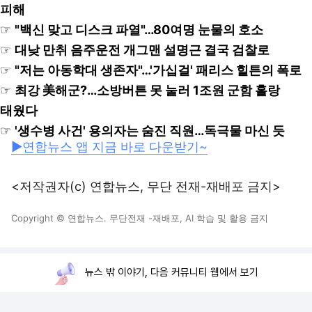
피해
☞
"백신 맞고 디스크 파열"…80여명 눈물의 호소
☞
대낮 만취 음주운전 개그맨 설명근 결국 검찰로
☞
"저는 아동학대 생존자"…'가십걸' 패리스 힐튼의 폭로
☞
최강 美해군?…소방버튼 못 눌러 1조원 군함 홀랑
태웠다
☞
'생수병 사건' 용의자는 숨진 직원…독극물 마신 듯
▶연합뉴스 앱 지금 바로 다운받기~
<저작권자(c) 연합뉴스, 무단 전재-재배포 금지>
Copyright © 연합뉴스. 무단전재 -재배포, AI 학습 및 활용 금지
뉴스 밖 이야기, 다음 커뮤니티 웹에서 보기