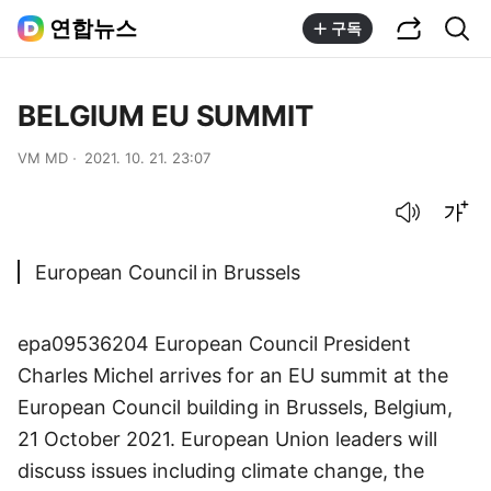
공유하기
통합검색
연합뉴스
구독
BELGIUM EU SUMMIT
VM MD
2021. 10. 21. 23:07
음성으로 듣기
글씨크기 조절하기
European Council in Brussels
epa09536204 European Council President
Charles Michel arrives for an EU summit at the
European Council building in Brussels, Belgium,
21 October 2021. European Union leaders will
discuss issues including climate change, the