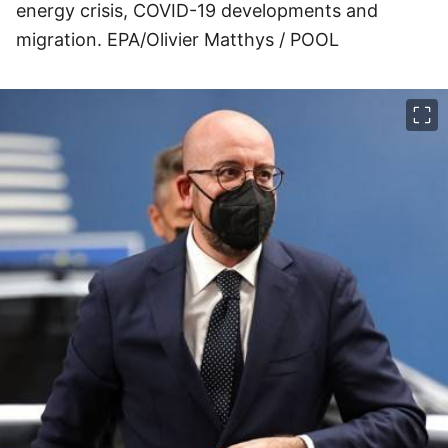
energy crisis, COVID-19 developments and
migration. EPA/Olivier Matthys / POOL
이미지 크게 보기