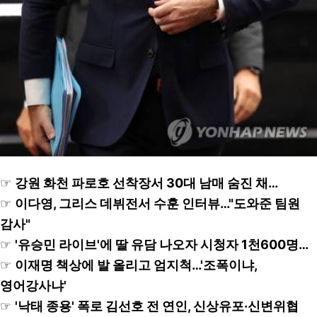
☞
강원 화천 파로호 선착장서 30대 남매 숨진 채…
☞
이다영, 그리스 데뷔전서 수훈 인터뷰…"도와준 팀원
감사"
☞
'유승민 라이브'에 딸 유담 나오자 시청자 1천600명…
☞
이재명 책상에 발 올리고 엄지척…'조폭이냐,
영어강사냐'
☞
'낙태 종용' 폭로 김선호 전 연인, 신상유포·신변위협