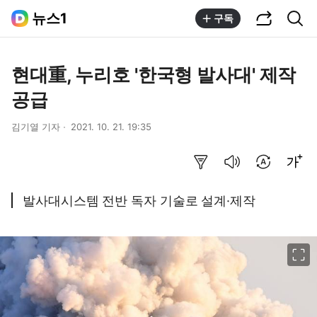
공유하기
통합검색
뉴스1
구독
현대重, 누리호 '한국형 발사대' 제작
공급
김기열 기자
2021. 10. 21. 19:35
요약보기
음성으로 듣기
번역 설정
글씨크기 조절하기
발사대시스템 전반 독자 기술로 설계·제작
이미지 크게 보기