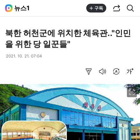
공유하기
통합검색
뉴스1
구독
북한 허천군에 위치한 체육관.."인민
을 위한 당 일꾼들"
2021. 10. 21. 07:04
요약보기
음성으로 듣기
번역 설정
글씨크기 조절하기
이미지 크게 보기