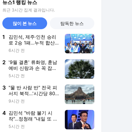
뉴스1 랭킹 뉴스
최근 3시간 집계 결과입니다.
많이 본 뉴스
탐독한 뉴스
1
김민석, 제주·인천 승리
로 2승 1패…누적 합산
역전하며 선두 탈환(종
6시간 전
합)
2
'9월 결혼' 류화영, 훈남
예비 신랑과 손 꼭 잡고
데이트 [N샷]
5시간 전
3
"물 반 사람 반" 전국 피
서지 북적…'시간당 80
㎜' 강원 영동은 입수 금
9시간 전
지
4
김민석 "바람 불기 시
작"…정청래 "내일 또 역
전할 것"
5시간 전