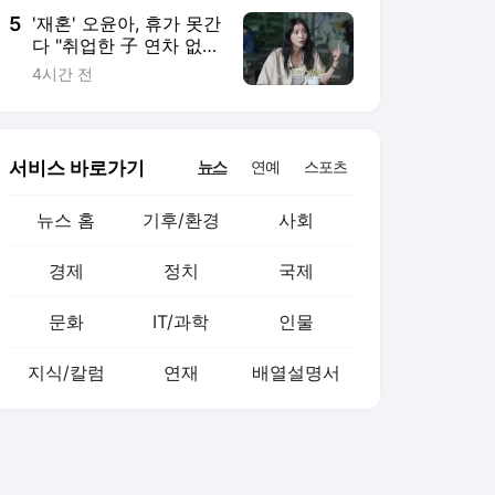
5
'재혼' 오윤아, 휴가 못간
다 "취업한 子 연차 없
어"…유튜브 공개
4시간 전
서비스 바로가기
뉴스
연예
스포츠
뉴스 홈
기후/환경
사회
경제
정치
국제
문화
IT/과학
인물
지식/칼럼
연재
배열설명서