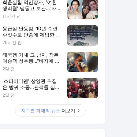
회춘실험 억만장자, '여친
생리혈' 냉동고 보관…"자궁
내부 궁금해"
11시간 전
응급실 난동범, 10년 수련
주짓수로 단숨에 제압한 간
호사 화제[영상]
20시간 전
태국행 기내 그 남자, 잠든
여승객 성추행…"바지에 체
액까지 묻었다"
2일 전
'스파이더맨' 상영관 뒤집
은 방귀 소동…관객들 집단
대피
2일 전
지구촌 화제의 뉴스
더보기