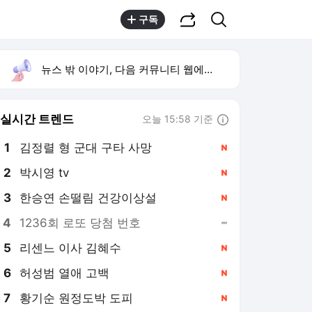
공유하기
검색
구독
뉴스 밖 이야기, 다음 커뮤니티 웹에서 보기
실시간 트렌드
오늘 15:58 기준
툴팁보기
1
김정렬 형 군대 구타 사망
,신규
2
박시영 tv
,신규
3
한승연 손떨림 건강이상설
,신규
4
1236회 로또 당첨 번호
,유지
5
리센느 이사 김혜수
,신규
6
허성범 열애 고백
,신규
7
황기순 원정도박 도피
,신규