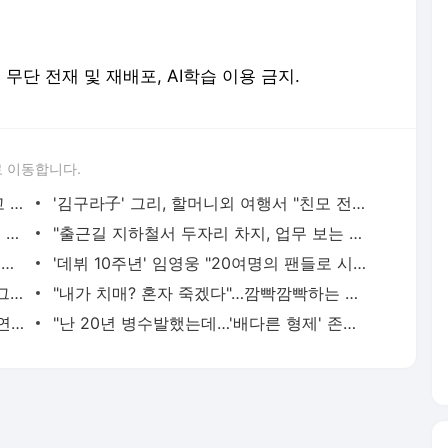
erved. 무단 전재 및 재배포, AI학습 이용 금지.
 이동합니다.
황정민의 또 다른 팬 등장 "지독히 엮이고 싶었던 건 너" 폭로녀 직격
'김구라子' 그리, 할머니외 여행서 "친모 전라도에 잘 있어"…유튜브서 언급
회춘실험 억만장자, '여친 생리혈' 냉동고 보관…"자궁 내부 궁금해"
"출근길 지하철서 두자리 차지, 업무 보는 100㎏ 남성…부딪히면 신경질"
"5500만원 날리고 급등주 단타, 남은 건 빚뿐"…30대 여성 파혼 위기
'데뷔 10주년' 임영웅 "20여명의 팬들로 시작해 여기까지…진심 감사"
"죽여줄까?" "그래 죽여라" 보행자 향해 그대로 차량 돌진한 운전자[영상]
"내가 치매? 혼자 죽겠다"…깜빡깜빡하는 시모, 검사하라 하자 '발끈'
"친구는 부모 덕에 집 샀는데" 아들 하소연에 "죄지었다" 사죄 '먹먹'
"난 20년 병수발했는데…'배다른 형제' 존재, 유산 절반 가져가나"