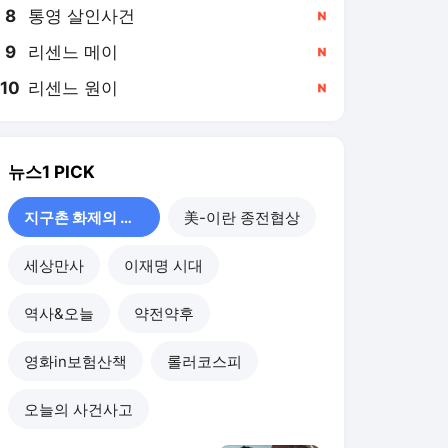
8
통영 살인사건
,신규
9
리센느 메이
,신규
10
리센느 원이
,신규
뉴스1
PICK
지구촌 화제의 뉴스
美-이란 종전협상
세상만사
이재명 시대
역사&오늘
약전약후
영화in보험산책
롤러코스피
오늘의 사건사고