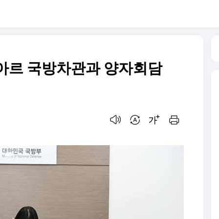
부아르 국방차관과 양자회담
음성으로 듣기
번역 설정
글씨크기 조절하기
인쇄하기