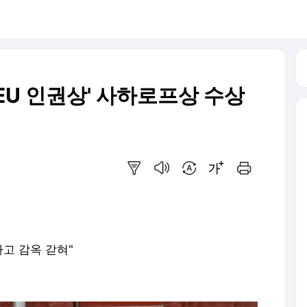
 'EU 인권상' 사하로프상 수상
요약보기
음성으로 듣기
번역 설정
글씨크기 조절하기
인쇄하기
하고 감옥 갇혀"