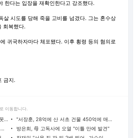
야 한다는 입장을 재확인한다고 강조했다.
 독살 시도를 당해 죽을 고비를 넘겼다. 그는 혼수상
 회복했다.
아에 귀국하자마다 체포됐다. 이후 횡령 등의 혐의로
포 금지.
로 이동합니다.
하리수 "미키정 보내주고 싶어 이혼…애 못 낳아 미안했다"
"서장훈, 28억에 산 서초 건물 450억에 매물로"
표창원, 남규리에 15년 만에 사과…"제가 틀렸습니다"
방은희, 母 고독사에 오열 "이틀 만에 발견"
백혈병 재발 최성원 "치료가 날 죽이는 것 같았다" 눈물
장재인 "서울 집 판 뒤 2배 뛰어…가슴이 찢어진다"