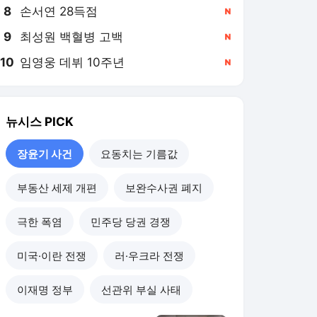
8
손서연 28득점
,신규
9
최성원 백혈병 고백
,신규
10
임영웅 데뷔 10주년
,신규
뉴시스
PICK
장윤기 사건
요동치는 기름값
부동산 세제 개편
보완수사권 폐지
극한 폭염
민주당 당권 경쟁
미국·이란 전쟁
러·우크라 전쟁
이재명 정부
선관위 부실 사태