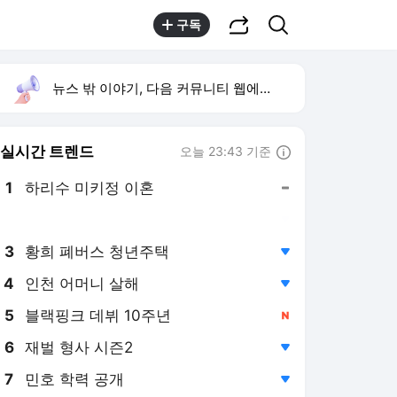
공유하기
검색
구독
뉴스 밖 이야기, 다음 커뮤니티 웹에서 보기
실시간 트렌드
오늘 23:43 기준
툴팁보기
1
하리수 미키정 이혼
,유지
2
류혜영 고경표 16년 지기
,하락
3
황희 폐버스 청년주택
,하락
4
인천 어머니 살해
,하락
5
블랙핑크 데뷔 10주년
,신규
6
재벌 형사 시즌2
,하락
7
민호 학력 공개
,하락