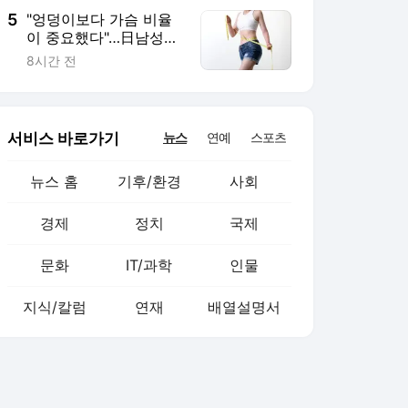
5
"엉덩이보다 가슴 비율
이 중요했다"…日남성들
이 매력적으로 느낀 여
8시간 전
성 체형 기준
서비스 바로가기
뉴스
연예
스포츠
뉴스 홈
기후/환경
사회
경제
정치
국제
문화
IT/과학
인물
지식/칼럼
연재
배열설명서