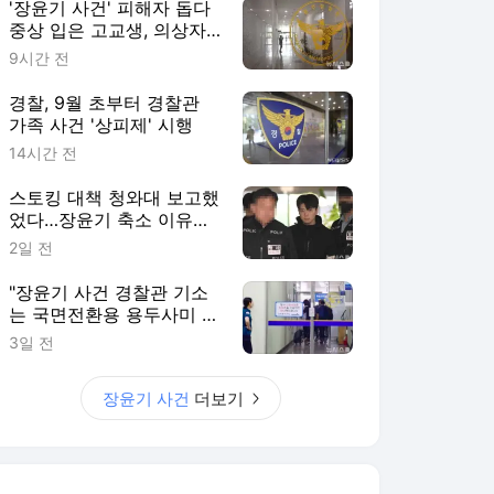
'장윤기 사건' 피해자 돕다
중상 입은 고교생, 의상자
인정
9시간 전
경찰, 9월 초부터 경찰관
가족 사건 '상피제' 시행
14시간 전
스토킹 대책 청와대 보고했
었다…장윤기 축소 이유였
나?
2일 전
"장윤기 사건 경찰관 기소
는 국면전환용 용두사미 수
사"
3일 전
장윤기 사건
더보기