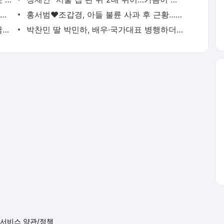
외국인 심판 성 접대 7경기 들여다보니…한국 축구 '5승 2무'
홍서범♥조갑경, 아들 불륜 사과 후 근황…밝은 미소
전현무 "전 연인 집착에 친구들과 연락 끊어"
박찬민 딸 박민하, 배우·국가대표 병행하더니…여유로운 근황 공개
서비스 약관/정책