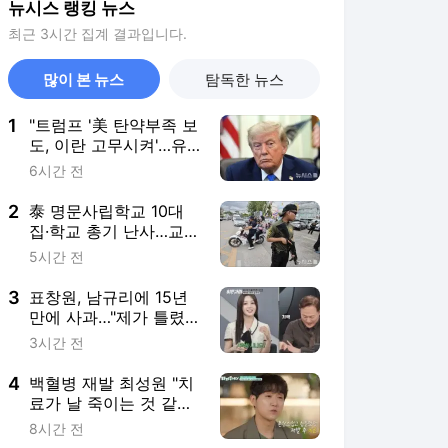
뉴시스 랭킹 뉴스
최근 3시간 집계 결과입니다.
많이 본 뉴스
탐독한 뉴스
1
"트럼프 '美 탄약부족 보
도, 이란 고무시켜'…유
출자 색출 지시"
6시간 전
2
泰 명문사립학교 10대
집·학교 총기 난사…교사
·학생 등 9명 사망(종합
5시간 전
2보)
3
표창원, 남규리에 15년
만에 사과…"제가 틀렸
습니다"
3시간 전
4
백혈병 재발 최성원 "치
료가 날 죽이는 것 같았
다" 눈물
8시간 전