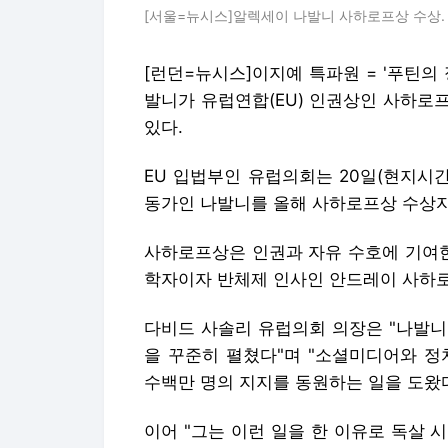
[서울=뉴시스]알렉세이 나발니 사하로프상 수상. (사진
[런던=뉴시스]이지예 특파원 = '푸틴의
발니가 유럽연합(EU) 인권상인 사하로
있다.
EU 입법부인 유럽의회는 20일(현지시
동가인 나발니를 올해 사하로프상 수상
사하로프상은 인권과 자유 수호에 기여한
학자이자 반체제 인사인 안드레이 사하로프
다비드 사솔리 유럽의회 의장은 "나발니
을 꾸준히 펼쳤다"며 "소셜미디어와 정
수백만 명의 지지를 동원하는 일을 도왔다
이어 "그는 이런 일을 한 이유로 독살