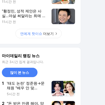
최근 3시간 집계 결과입니다.
많이 본 뉴스
1
'태도 논란' 정준원→문
채원 "배우 안 맞
아"…"하면 안 되는 사
5시간 전
람" 잇단 고백 [MD이슈]
2
"돈 받은 만큼 해야, 양
해 없어" 김혜수→이승
철, 태도 논란에 답한
3시간 전
'40년차들' [김하영의 이
슈해부]
3
바이에른 뮌헨 주장 김
민재, 동료들 위해 쐈
다…'제주에서 특별한 음
5시간 전
식 선물'
4
'42세' 황정음, 걱정거리
없어서 그런가…꾸밈 덜
어내니 더 어려졌네
4시간 전