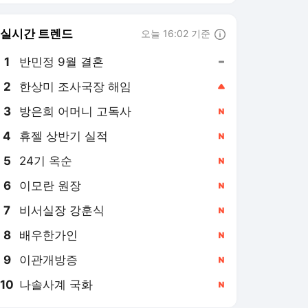
6
이모란 원장
,신규
7
비서실장 강훈식
,신규
8
배우한가인
,신규
9
이관개방증
,신규
10
나솔사계 국화
,신규
마이데일리
PICK
연예계 핫이슈
단독특종기사 모음
MD인터뷰
치얼UP영상
날아라 손흥민
더발리볼
"윤가이 불쾌할 듯"…아이