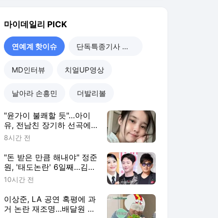
유, 전남친 장기하 선곡에
'시끌' [MD이슈]
8시간 전
"돈 받은 만큼 해내야" 정준
원, '태도논란' 6일째…김혜
수·이승철 '프로의식' 뼈때
10시간 전
렸다 [MD이슈]
이상준, LA 공연 혹평에 과
거 논란 재조명…배달원 조
롱 뭐길래 [MD이슈]
11시간 전
"황정민, 성적 제안은 사
실…야설 써달라는 최애 처
음" A씨 반론 [MD이슈]
11시간 전
연예계 핫이슈
더보기
마이데일리 랭킹 뉴스