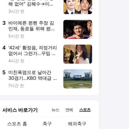
5
미친폭염으로 날아간
30경기…KBO 역대급 꿀
잔여일정은 사라졌다,
7시간 전
AG 기간 피 튀기는 순위
다툼+손익계산 예고
서비스 바로가기
뉴스
연예
스포츠
스포츠 홈
축구
해외축구
야구
해외야구
골프
농구
배구
일반
e-스포츠
카툰
영상 홈