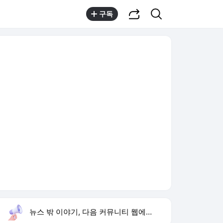
공유하기
검색
구독
뉴스 밖 이야기, 다음 커뮤니티 웹에서 보기
실시간 트렌드
오늘 16:02 기준
툴팁보기
1
반민정 9월 결혼
,유지
2
한상미 조사국장 해임
,상승
3
방은희 어머니 고독사
,신규
4
휴젤 상반기 실적
,신규
5
24기 옥순
,신규