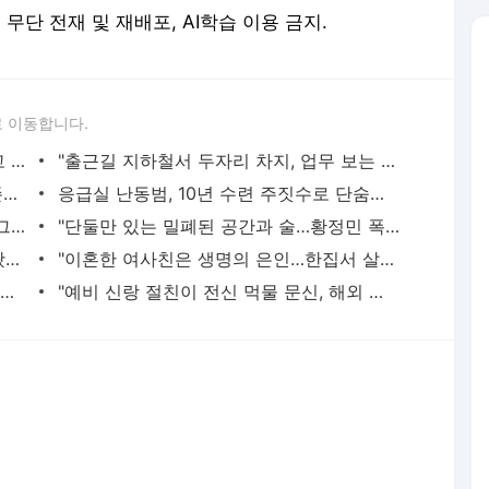
erved. 무단 전재 및 재배포, AI학습 이용 금지.
 이동합니다.
황정민의 또 다른 팬 등장 "지독히 엮이고 싶었던 건 너" 폭로녀 직격
"출근길 지하철서 두자리 차지, 업무 보는 100㎏ 남성…부딪히면 신경질"
"난 20년 병수발했는데…'배다른 형제' 존재, 유산 절반 가져가나"
응급실 난동범, 10년 수련 주짓수로 단숨에 제압한 간호사 화제[영상]
"죽여줄까?" "그래 죽여라" 보행자 향해 그대로 차량 돌진한 운전자[영상]
"단둘만 있는 밀폐된 공간과 술…황정민 폭로녀는 두가지에 집착했다"
서장훈, 28억에 산 강남 건물 450억 내놨다…세후 차익 280억 '잭팟'
"이혼한 여사친은 생명의 은인…한집서 살게 해달라" 남편 요구에 '절망'
"내 '치부'까지 시모에게 보고하는 남편…집이 감옥 같다" 아내 고통
"예비 신랑 절친이 전신 먹물 문신, 해외 도피 준비"…예비 신부 '혼란'