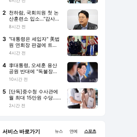
처럼 못해…서울시와 협
10시간 전
의하라"
5
[단독]중수청 수사관에
월 최대 15만원 수당…
검찰 인력 유인책 될까
2시간 전
서비스 바로가기
뉴스
연예
스포츠
스포츠 홈
축구
해외축구
야구
해외야구
골프
농구
배구
일반
e-스포츠
카툰
영상 홈