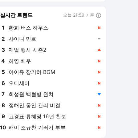
6
오디세이
,신규
7
최성원 백혈병 완치
,하락
8
정해인 동안 관리 비결
,신규
9
고경표 류혜영 16년 친분
,신규
10
해이 조규찬 기러기 부부
,신규
뉴스1
PICK
세상만사
역사&오늘
롤러코스피
美-이란 종전협상
오늘의 사건사고
이재명 시대
지구촌 화제의 뉴스
러시아-우크라 전쟁