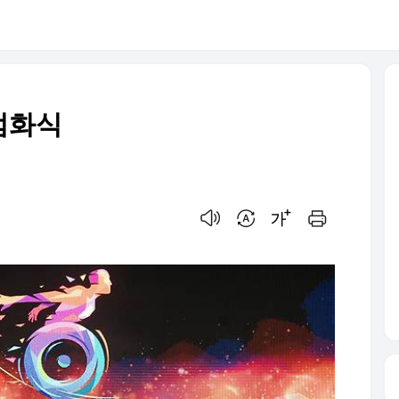
점화식
음성으로 듣기
번역 설정
글씨크기 조절하기
인쇄하기