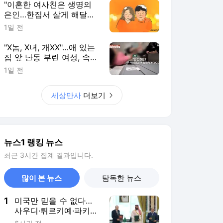
뉴스1 랭킹 뉴스
최근 3시간 집계 결과입니다.
많이 본 뉴스
탐독한 뉴스
1
미국만 믿을 수 없다…
사우디·튀르키예·파키스
탄 '공동방위협정' 체결
6시간 전
(종합)
2
천하람, 국회의원 첫 논
산훈련소 입소…"감사하
는 마음으로 훈련"
8시간 전
3
"대통령은 세입자" 美법
원 연회장 판결에 트럼
프 격분…대법원 상고
4시간 전
(종합)
4
李대통령, 오세훈 용산
공원 반대에 "독불장군