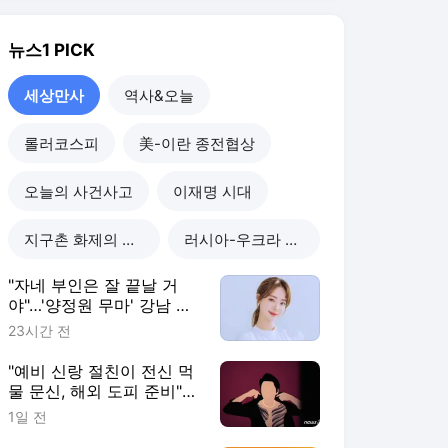
"자네 부인은 잘 끝날 거
야"…'양정원 무마' 강남 경
찰, 다른 돈도 받은 정황
23시간 전
"예비 신랑 절친이 전신 먹
물 문신, 해외 도피 준비"…
예비 신부 '혼란'
1일 전
"이혼한 여사친은 생명의
은인…한집서 살게 해달라"
남편 요구에 '절망'
1일 전
"X놈, X녀, 개XX"…애 있는
집 앞 난동 부린 여성, 속옷
까지 훌러덩[영상]
1일 전
세상만사
더보기