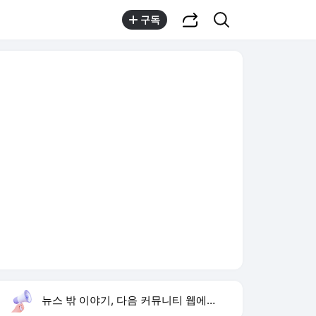
공유하기
검색
구독
뉴스 밖 이야기, 다음 커뮤니티 웹에서 보기
실시간 트렌드
오늘 21:59 기준
툴팁보기
1
황희 버스 하우스
,신규
3
재벌 형사 시즌2
,상승
4
하영 배우
,신규
5
아이유 장기하 BGM
,신규