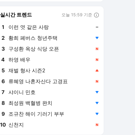
실시간 트렌드
오늘 15:59 기준
툴팁보기
1
이런 엿 같은 사랑
,유지
3
구성환 옥상 식당 오픈
,신규
4
하영 배우
,신규
5
재벌 형사 시즌2
,상승
6
류혜영 나혼자산다 고경표
,신규
7
샤이니 민호
,하락
8
최성원 백혈병 완치
,하락
9
조규찬 해이 기러기 부부
,하락
10
신천지
,신규