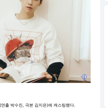
’(연출 박수진, 극본 김지은)에 캐스팅됐다.