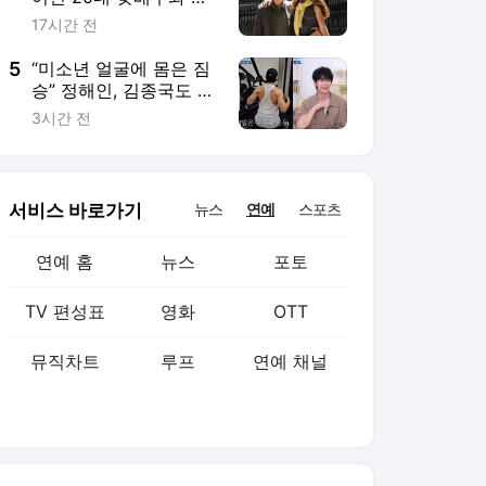
맨스‥허리 감싼 손 포착
17시간 전
[할리우드비하인드]
5
“미소년 얼굴에 몸은 짐
승” 정해인, 김종국도 놀
란 등 근육+전완근(옥문
3시간 전
아)
서비스 바로가기
뉴스
연예
스포츠
연예 홈
뉴스
포토
TV 편성표
영화
OTT
뮤직차트
루프
연예 채널