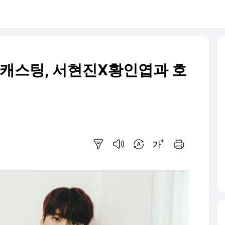
 캐스팅, 서현진X황인엽과 호
요약보기
음성으로 듣기
번역 설정
글씨크기 조절하기
인쇄하기