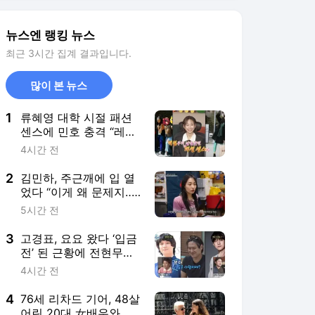
뉴스엔 랭킹 뉴스
최근 3시간 집계 결과입니다.
많이 본 뉴스
1
류혜영 대학 시절 패션
센스에 민호 충격 “레몬
색 레깅스에 다리 없는
4시간 전
줄”(나혼산)
2
김민하, 주근깨에 입 열
었다 “이게 왜 문제지‥
난 거슬린 적 없어”(전현
5시간 전
무계획4)
3
고경표, 요요 왔다 ‘입금
전’ 된 근황에 전현무
“볼 때마다 달라져”(나
4시간 전
혼산)
4
76세 리차드 기어, 48살
어린 20대 女배우와 로