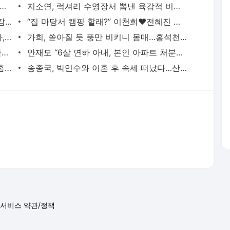
♥’ 한지혜, 집이야 대형 갤러리야? ‘비엔나 조명→커피바’ 깔끔 자택 공개
지소연, 럭셔리 수영장서 뽐낸 육감적 비키니 몸매…♥송재희 또 반하겠네
오연수♥손지창 럭셔리 한강뷰 집 공개 감탄 “다시 봐도 집 좋아” (워맨스)[결정적장면]
“집 마당서 캠핑 할래?” 이천희♥전혜진 대저택 집 공개 (오늘 무해)[결정적장면]
이지혜 “강남 전세 빼서 옥수동 아파트 사, 많이 올랐다” (동상이몽2)[결정적장면]
가희, 쏟아질 듯 풍만 비키니 몸매…홍석천마저 "왜 섹시한 거니" 감탄
전소연, 아슬아슬 끈 비키니 입고 가을 물놀이‥어깨 타투에 눈이 가네
안재모 “6살 연하 아내, 본인 아파트 처분해 내 빚 갚아주고 결혼” (동상이몽2)
이지혜 딸 태리, 널찍한 집에서 한강뷰+홈카페 즐기는 아기 “행복하게 살자”
송종국, 박연수와 이혼 후 속세 떠났다…산촌 생활 집 공개 '아담 깔끔'(마이웨이)
서비스 약관/정책
 글쓴이에 있으며, Daum의 입장과 다를 수 있습니다.