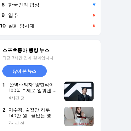
8
한국인의 밥상
,하락
9
입추
,신규
10
실화 탐사대
,신규
스포츠동아 랭킹 뉴스
최근 3시간 집계 결과입니다.
많이 본 뉴스
1
‘완벽주의자’ 양현석이
100% 수제로 일궈낸 70
억 뷰의 기적
4시간 전
2
이수경, 술값만 하루
140만 원…끝없는 영수
증에 제작진 ‘깜짝’
7시간 전