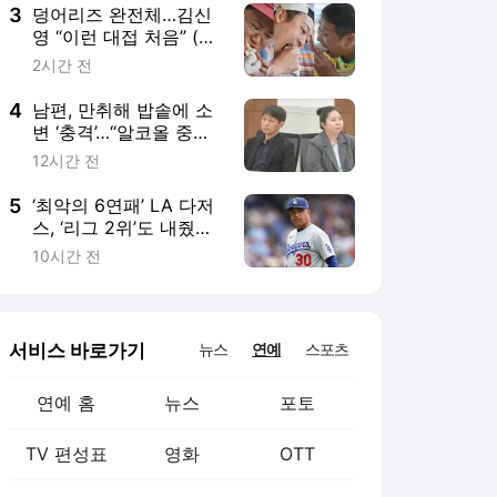
3
덩어리즈 완전체…김신
영 “이런 대접 처음” (나
혼산)
2시간 전
4
남편, 만취해 밥솥에 소
변 ‘충격’…“알코올 중독
맞다” 당당 (이숙캠)
12시간 전
5
‘최악의 6연패’ LA 다저
스, ‘리그 2위’도 내줬다
→‘DS 직행 빨간불’
10시간 전
서비스 바로가기
뉴스
연예
스포츠
연예 홈
뉴스
포토
TV 편성표
영화
OTT