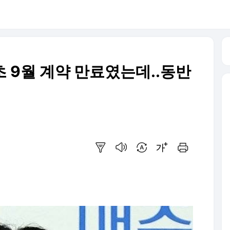
초 9월 계약 만료였는데..동반
요약보기
음성으로 듣기
번역 설정
글씨크기 조절하기
인쇄하기