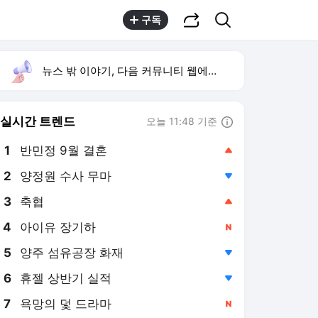
공유하기
검색
구독
뉴스 밖 이야기, 다음 커뮤니티 웹에서 보기
실시간 트렌드
오늘 11:48 기준
툴팁보기
1
반민정 9월 결혼
,상승
2
양정원 수사 무마
,하락
4
아이유 장기하
,신규
5
양주 섬유공장 화재
,하락
6
휴젤 상반기 실적
,하락
7
욕망의 덫 드라마
,신규